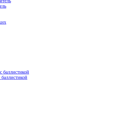
ель
ких
с баллистикой