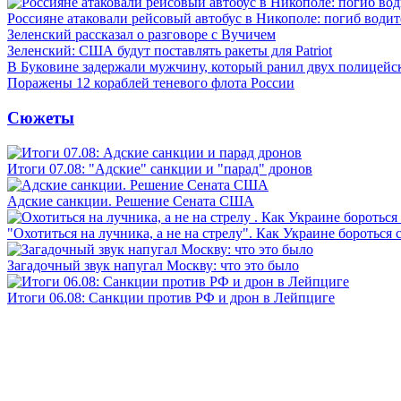
Россияне атаковали рейсовый автобус в Никополе: погиб водит
Зеленский рассказал о разговоре с Вучичем
Зеленский: США будут поставлять ракеты для Patriot
В Буковине задержали мужчину, который ранил двух полицейс
Поражены 12 кораблей теневого флота России
Сюжеты
Итоги 07.08: "Адские" санкции и "парад" дронов
Адские санкции. Решение Сената США
"Охотиться на лучника, а не на стрелу". Как Украине бороться 
Загадочный звук напугал Москву: что это было
Итоги 06.08: Санкции против РФ и дрон в Лейпциге