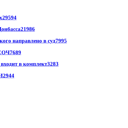
х
29594
Донбасса
21986
кого направлено в суд
7995
 СОЧ
7689
 входит в комплект
3283
И
2944