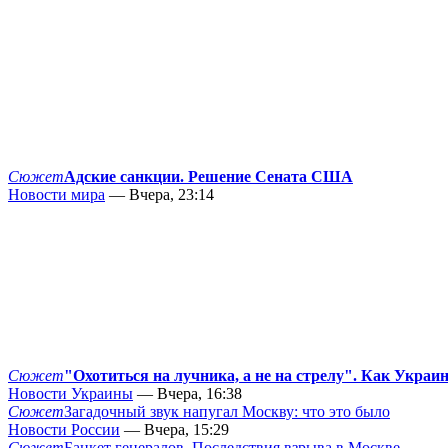
Сюжет
Адские санкции. Решение Сената США
Новости мира
— Вчера, 23:14
Сюжет
"Охотиться на лучника, а не на стрелу". Как Украи
Новости Украины
— Вчера, 16:38
Сюжет
Загадочный звук напугал Москву: что это было
Новости России
— Вчера, 15:29
Сюжет
Банкет генералов. Последствия взрыва в Москве