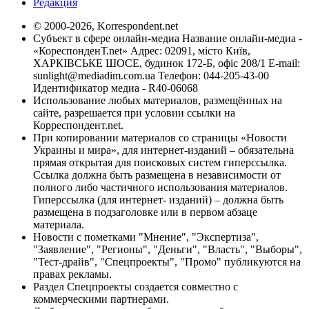
Редакция
© 2000-2026, Korrespondent.net
Субъект в сфере онлайн-медиа Название онлайн-медиа -
«КореспонденТ.net» Адрес: 02091, місто Київ,
ХАРКІВСЬКЕ ШОСЕ, будинок 172-Б, офіс 208/1 E-mail:
sunlight@mediadim.com.ua
Телефон: 044-205-43-00
Идентификатор медиа - R40-06068
Использование любых материалов, размещённых на
сайте, разрешается при условии ссылки на
Корреспондент.net.
При копировании материалов со страницы «Новости
Украины и мира», для интернет-изданий – обязательна
прямая открытая для поисковых систем гиперссылка.
Ссылка должна быть размещена в независимости от
полного либо частичного использования материалов.
Гиперссылка (для интернет- изданий) – должна быть
размещена в подзаголовке или в первом абзаце
материала.
Новости с пометками "Мнение", "Экспертиза",
"Заявление", "Регионы", "Деньги", "Власть", "Выборы",
"Тест-драйв", "Спецпроекты", "Промо" публикуются на
правах рекламы.
Раздел Спецпроекты создается совместно с
коммерческими партнерами.