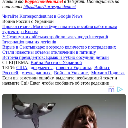
Новини від
Корреспондент.net
в Telegram. Підписуйтесь на
наш канал
https://t.me/korrespondentnet
Читайте Korrespondent.net в Google News
Война России с Украиной
Провал сезона: Москва будет платить пособия работникам
турсектора Крыма
У Сухопутних військах зробили заяву щодо інтеграції
Інтернаціональних легіонів
Взрыв в Сыктывкаре: возросло количество пострадавших
Стали известны объемы отключений в пятницу
Встреча президентов: Ермак и Рубио обсудили детали
СПЕЦТЕМА:
Война России с Украиной
ТЕГИ:
США
,
документы
,
новости Украины
,
Война с
Россией
,
утечка данных
,
Война в Украине
,
Михаил Подоляк
Если вы заметили ошибку, выделите необходимый текст и
нажмите Ctrl+Enter, чтобы сообщить об этом редакции.