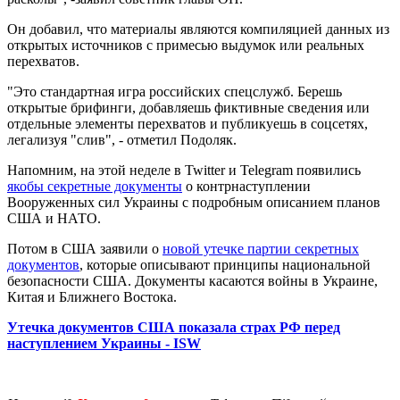
Он добавил, что материалы являются компиляцией данных из
открытых источников с примесью выдумок или реальных
перехватов.
"Это стандартная игра российских спецслужб. Берешь
открытые брифинги, добавляешь фиктивные сведения или
отдельные элементы перехватов и публикуешь в соцсетях,
легализуя "слив", - отметил Подоляк.
Напомним, на этой неделе в Twitter и Telegram появились
якобы секретные документы
о контрнаступлении
Вооруженных сил Украины с подробным описанием планов
США и НАТО.
Потом в США заявили о
новой утечке партии секретных
документов
, которые описывают принципы национальной
безопасности США. Документы касаются войны в Украине,
Китая и Ближнего Востока.
Утечка документов США показала страх РФ перед
наступлением Украины - ISW