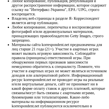
Любое копирование, публикация, републикация и
другое распространение информации, которое содержит
ссылку на "Интерфакс-Украина", EPA / UPG, строго
воспрещается.
Владелец веб-страницы в разделе Я- Корреспондент
является автор публикации.
Любое копирование, перепечатка и воспроизведение
фотографий и/или аудиовизуальных материалов,
принадлежащих правообладателю Getty Images, строго
запрещено.
Материалы сайта korrespondent.net предназначены для
лиц старше 21 года (21+). Участие в азартных играх
может вызвать игровую зависимость. Соблюдайте
правила (принципы) ответственной игры. При
обнаружении первых признаков зависимости
немедленно обратитесь к специалисту. Помните, что
участие в азартных играх не может являться источником
доходов или альтернативой работе. Информационный
ресурс korrespondent.net не проводит игры на реальные
и/или виртуальные деньги, сайт не принимает ни в
какой форме оплату ставок и других платежей, которые
связаны/могут быть связаны с азартными играми,
букмекерами или тотализаторами. Какие-либо
материалы на информационном ресурсе
korrespondent.net публикуются исключительно в