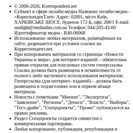
© 2000-2026, Korrespondent.net
Субъект в сфере онлайн-медиа Название онлайн-медиа -
«КореспонденТ.net» Адрес: 02091, місто Київ,
ХАРКІВСЬКЕ ШОСЕ, будинок 172-Б, офіс 208/1 E-mail:
sunlight@mediadim.com.ua
Телефон: 044-205-43-00
Идентификатор медиа - R40-06068
Использование любых материалов, размещённых на
сайте, разрешается при условии ссылки на
Корреспондент.net.
При копировании материалов со страницы «Новости
Украины и мира», для интернет-изданий – обязательна
прямая открытая для поисковых систем гиперссылка.
Ссылка должна быть размещена в независимости от
полного либо частичного использования материалов.
Гиперссылка (для интернет- изданий) – должна быть
размещена в подзаголовке или в первом абзаце
материала.
Новости с пометками "Мнение", "Экспертиза",
"Заявление", "Регионы", "Деньги", "Власть", "Выборы",
"Тест-драйв", "Спецпроекты", "Промо" публикуются на
правах рекламы.
Раздел Спецпроекты создается совместно с
коммерческими партнерами.
Любое копирование, публикация, републикация и