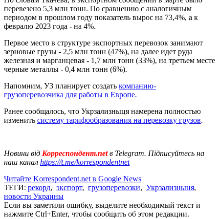
перевезено 5,3 млн тонн. По сравнению с аналогичным
периодом в прошлом году показатель вырос на 73,4%, а к
февралю 2023 года - на 4%.
Первое место в структуре экспортных перевозок занимают
зерновые грузы - 2,5 млн тонн (47%), на далее идет руда
железная и марганцевая - 1,7 млн тонн (33%), на третьем месте
черные металлы - 0,4 млн тонн (6%).
Напомним, УЗ планирует создать
компанию-
грузоперевозчика для работы в Европе.
Ранее сообщалось, что Укрзализныця намерена полностью
изменить
систему тарифообразования на перевозку грузов
.
Новини від
Корреспондент.net
в Telegram. Підписуйтесь на
наш канал
https://t.me/korrespondentnet
Читайте Korrespondent.net в Google News
ТЕГИ:
рекорд
,
экспорт
,
грузоперевозки
,
Укрзализныця
,
новости Украины
Если вы заметили ошибку, выделите необходимый текст и
нажмите Ctrl+Enter, чтобы сообщить об этом редакции.