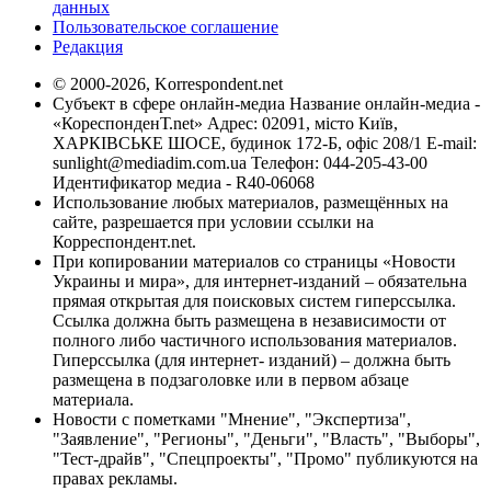
данных
Пользовательское соглашение
Редакция
© 2000-2026, Korrespondent.net
Субъект в сфере онлайн-медиа Название онлайн-медиа -
«КореспонденТ.net» Адрес: 02091, місто Київ,
ХАРКІВСЬКЕ ШОСЕ, будинок 172-Б, офіс 208/1 E-mail:
sunlight@mediadim.com.ua
Телефон: 044-205-43-00
Идентификатор медиа - R40-06068
Использование любых материалов, размещённых на
сайте, разрешается при условии ссылки на
Корреспондент.net.
При копировании материалов со страницы «Новости
Украины и мира», для интернет-изданий – обязательна
прямая открытая для поисковых систем гиперссылка.
Ссылка должна быть размещена в независимости от
полного либо частичного использования материалов.
Гиперссылка (для интернет- изданий) – должна быть
размещена в подзаголовке или в первом абзаце
материала.
Новости с пометками "Мнение", "Экспертиза",
"Заявление", "Регионы", "Деньги", "Власть", "Выборы",
"Тест-драйв", "Спецпроекты", "Промо" публикуются на
правах рекламы.