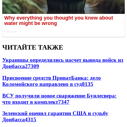
ЧИТАЙТЕ ТАКЖЕ
Украинцы определились насчет вывода войск из
Донбасса
27309
Присвоение средств ПриватБанка: дело
Коломойского направлено в суд
8135
ВСУ получили новое снаряжение Бундесвера:
что входит в комплект
7347
Зеленский оценил гарантии США и судьбу
Донбасса
4315