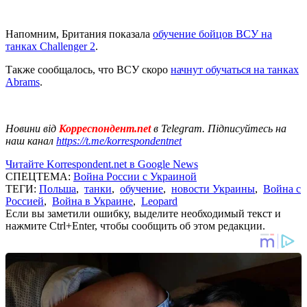
Напомним, Британия показала
обучение бойцов ВСУ на
танках Challenger 2
.
Также сообщалось, что ВСУ скоро
начнут обучаться на танках
Abrams
.
Новини від
Корреспондент.net
в Telegram. Підписуйтесь на
наш канал
https://t.me/korrespondentnet
Читайте Korrespondent.net в Google News
СПЕЦТЕМА:
Война России с Украиной
ТЕГИ:
Польша
,
танки
,
обучение
,
новости Украины
,
Война с
Россией
,
Война в Украине
,
Leopard
Если вы заметили ошибку, выделите необходимый текст и
нажмите Ctrl+Enter, чтобы сообщить об этом редакции.