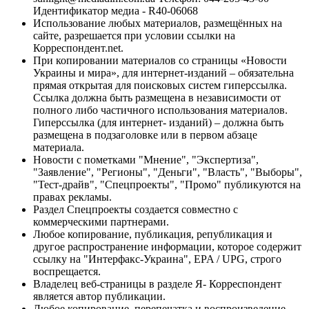
Идентификатор медиа - R40-06068
Использование любых материалов, размещённых на
сайте, разрешается при условии ссылки на
Корреспондент.net.
При копировании материалов со страницы «Новости
Украины и мира», для интернет-изданий – обязательна
прямая открытая для поисковых систем гиперссылка.
Ссылка должна быть размещена в независимости от
полного либо частичного использования материалов.
Гиперссылка (для интернет- изданий) – должна быть
размещена в подзаголовке или в первом абзаце
материала.
Новости с пометками "Мнение", "Экспертиза",
"Заявление", "Регионы", "Деньги", "Власть", "Выборы",
"Тест-драйв", "Спецпроекты", "Промо" публикуются на
правах рекламы.
Раздел Спецпроекты создается совместно с
коммерческими партнерами.
Любое копирование, публикация, републикация и
другое распространение информации, которое содержит
ссылку на "Интерфакс-Украина", EPA / UPG, строго
воспрещается.
Владелец веб-страницы в разделе Я- Корреспондент
является автор публикации.
Любое копирование, перепечатка и воспроизведение