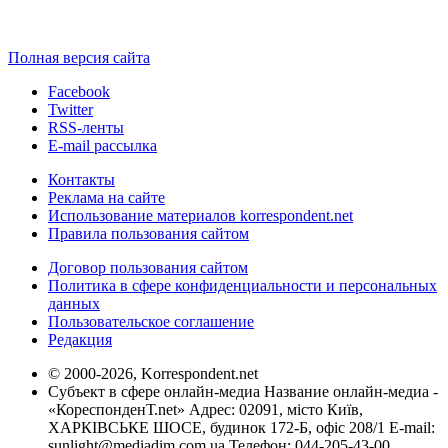
Полная версия сайта
Facebook
Twitter
RSS-ленты
E-mail рассылка
Контакты
Реклама на сайте
Использование материалов korrespondent.net
Правила пользования сайтом
Договор пользования сайтом
Политика в сфере конфиденциальности и персональных
данных
Пользовательское соглашение
Редакция
© 2000-2026, Korrespondent.net
Субъект в сфере онлайн-медиа Название онлайн-медиа -
«КореспонденТ.net» Адрес: 02091, місто Київ,
ХАРКІВСЬКЕ ШОСЕ, будинок 172-Б, офіс 208/1 E-mail:
sunlight@mediadim.com.ua
Телефон: 044-205-43-00