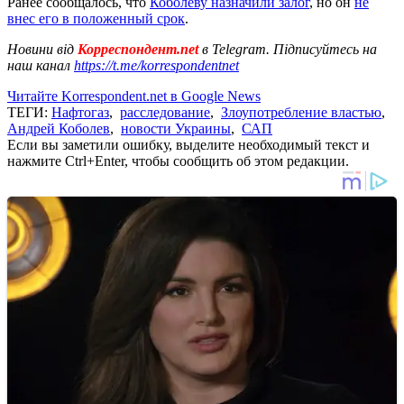
Ранее сообщалось, что
Коболеву назначили залог
, но он
не
внес его в положенный срок
.
Новини від
Корреспондент.net
в Telegram. Підписуйтесь на
наш канал
https://t.me/korrespondentnet
Читайте Korrespondent.net в Google News
ТЕГИ:
Нафтогаз
,
расследование
,
Злоупотребление властью
,
Андрей Коболев
,
новости Украины
,
САП
Если вы заметили ошибку, выделите необходимый текст и
нажмите Ctrl+Enter, чтобы сообщить об этом редакции.