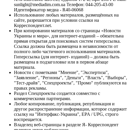
sunlight@mediadim.com.ua
Телефон: 044-205-43-00
Идентификатор медиа - R40-06068
Использование любых материалов, размещённых на
сайте, разрешается при условии ссылки на
Корреспондент.net.
При копировании материалов со страницы «Новости
Украины и мира», для интернет-изданий – обязательна
прямая открытая для поисковых систем гиперссылка.
Ссылка должна быть размещена в независимости от
полного либо частичного использования материалов.
Гиперссылка (для интернет- изданий) – должна быть
размещена в подзаголовке или в первом абзаце
материала.
Новости с пометками "Мнение", "Экспертиза",
"Заявление", "Регионы", "Деньги", "Власть", "Выборы",
"Тест-драйв", "Спецпроекты", "Промо" публикуются на
правах рекламы.
Раздел Спецпроекты создается совместно с
коммерческими партнерами.
Любое копирование, публикация, републикация и
другое распространение информации, которое содержит
ссылку на "Интерфакс-Украина", EPA / UPG, строго
воспрещается.
Владелец веб-страницы в разделе Я- Корреспондент
является автор публикации.