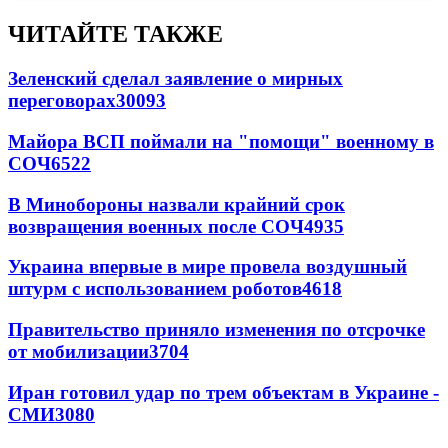
ЧИТАЙТЕ ТАКЖЕ
Зеленский сделал заявление о мирных
переговорах
30093
Майора ВСП поймали на "помощи" военному в
СОЧ
6522
В Минобороны назвали крайний срок
возвращения военных после СОЧ
4935
Украина впервые в мире провела воздушный
штурм с использованием роботов
4618
Правительство приняло изменения по отсрочке
от мобилизации
3704
Иран готовил удар по трем объектам в Украине -
СМИ
3080