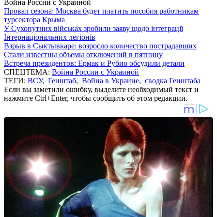
Война России с Украиной
Провал сезона: Москва будет платить пособия работникам
турсектора Крыма
У Сухопутних військах зробили заяву щодо інтеграції
Інтернаціональних легіонів
Взрыв в Сыктывкаре: возросло количество пострадавших
Стали известны объемы отключений в пятницу
Встреча президентов: Ермак и Рубио обсудили детали
СПЕЦТЕМА:
Война России с Украиной
ТЕГИ:
ВСУ
,
Генштаб
,
Война в Украине
,
сводка Генштаба
Если вы заметили ошибку, выделите необходимый текст и
нажмите Ctrl+Enter, чтобы сообщить об этом редакции.