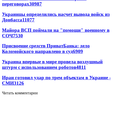
переговорах
30987
Украинцы определились насчет вывода войск из
Донбасса
11077
Майора ВСП поймали на "помощи" военному в
СОЧ
7530
Присвоение средств ПриватБанка: дело
Коломойского направлено в суд
6909
Украина впервые в мире провела воздушный
штурм с использованием роботов
4811
Иран готовил удар по трем объектам в Украине -
СМИ
3126
Читать комментарии