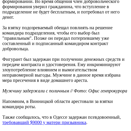
формировании. Во время общения член добровольческого
формирования уверил гражданина, что вступление в
подразделение не будет бесплатным, и потребовал от него
денег.
За взятку подозреваемый обещал повлиять на решение
командира подразделения, чтобы его выбор был
"правильным". Позже он передал потерпевшему уже
составленный и подписанный командиром контракт
добровольца.
Фигурант был задержан при получении денежных средств и
передаче контракта и удостоверения. Ему инкриминируют
злоупотребление влиянием и вымогательством
неправомерной выгоды. Мужчине в данное время избрана
мера пресечения в виде домашнего ареста.
Мужчину задержали с поличным // Фото: Офис генпрокурора
Напомним, в Винницкой области арестовали за взятки
командира роты.
Также сообщалось, что в Одессе задержан псевдовоенный,
требовавший $9000 у матери призывника
.