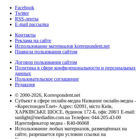
Facebook
Twitter
RSS-ленты
E-mail рассылка
Контакты
Реклама на сайте
Использование материалов korrespondent.net
Правила пользования сайтом
Договор пользования сайтом
Политика в сфере конфиденциальности и персональных
данных
Пользовательское соглашение
Редакция
© 2000-2026, Korrespondent.net
Субъект в сфере онлайн-медиа Название онлайн-медиа -
«КореспонденТ.net» Адрес: 02091, місто Київ,
ХАРКІВСЬКЕ ШОСЕ, будинок 172-Б, офіс 208/1 E-mail:
sunlight@mediadim.com.ua
Телефон: 044-205-43-00
Идентификатор медиа - R40-06068
Использование любых материалов, размещённых на
сайте, разрешается при условии ссылки на