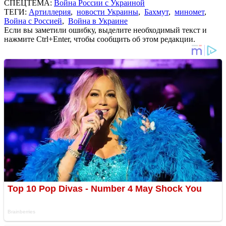
СПЕЦТЕМА:
Война России с Украиной
ТЕГИ:
Артиллерия
,
новости Украины
,
Бахмут
,
миномет
,
Война с Россией
,
Война в Украине
Если вы заметили ошибку, выделите необходимый текст и
нажмите Ctrl+Enter, чтобы сообщить об этом редакции.