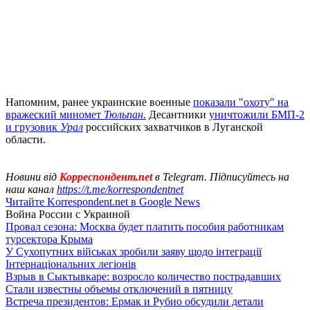
Напомним, ранее украинские военные
показали "охоту" на
вражеский миномет
Тюльпан.
Десантники
уничтожили БМП-2
и грузовик
Урал
российских захватчиков в Луганской
области.
Новини від
Корреспондент.net
в Telegram. Підписуйтесь на
наш канал
https://t.me/korrespondentnet
Читайте Korrespondent.net в Google News
Война России с Украиной
Провал сезона: Москва будет платить пособия работникам
турсектора Крыма
У Сухопутних військах зробили заяву щодо інтеграції
Інтернаціональних легіонів
Взрыв в Сыктывкаре: возросло количество пострадавших
Стали известны объемы отключений в пятницу
Встреча президентов: Ермак и Рубио обсудили детали