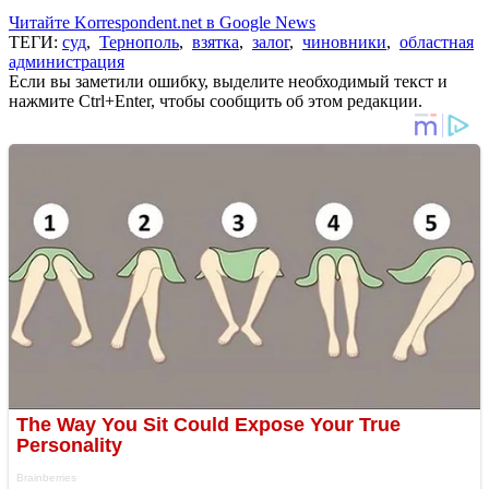
Читайте Korrespondent.net в Google News
ТЕГИ:
суд
,
Тернополь
,
взятка
,
залог
,
чиновники
,
областная
администрация
Если вы заметили ошибку, выделите необходимый текст и
нажмите Ctrl+Enter, чтобы сообщить об этом редакции.