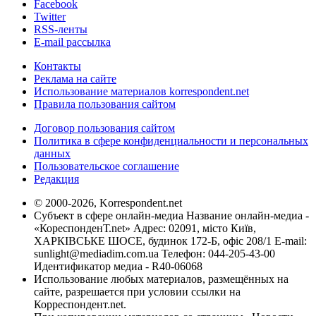
Facebook
Twitter
RSS-ленты
E-mail рассылка
Контакты
Реклама на сайте
Использование материалов korrespondent.net
Правила пользования сайтом
Договор пользования сайтом
Политика в сфере конфиденциальности и персональных
данных
Пользовательское соглашение
Редакция
© 2000-2026, Korrespondent.net
Субъект в сфере онлайн-медиа Название онлайн-медиа -
«КореспонденТ.net» Адрес: 02091, місто Київ,
ХАРКІВСЬКЕ ШОСЕ, будинок 172-Б, офіс 208/1 E-mail:
sunlight@mediadim.com.ua
Телефон: 044-205-43-00
Идентификатор медиа - R40-06068
Использование любых материалов, размещённых на
сайте, разрешается при условии ссылки на
Корреспондент.net.