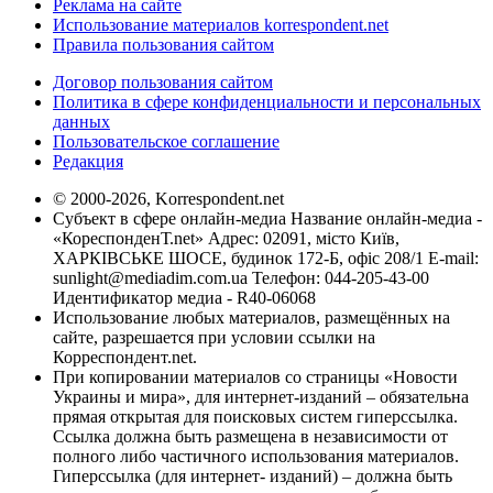
Реклама на сайте
Использование материалов korrespondent.net
Правила пользования сайтом
Договор пользования сайтом
Политика в сфере конфиденциальности и персональных
данных
Пользовательское соглашение
Редакция
© 2000-2026, Korrespondent.net
Субъект в сфере онлайн-медиа Название онлайн-медиа -
«КореспонденТ.net» Адрес: 02091, місто Київ,
ХАРКІВСЬКЕ ШОСЕ, будинок 172-Б, офіс 208/1 E-mail:
sunlight@mediadim.com.ua
Телефон: 044-205-43-00
Идентификатор медиа - R40-06068
Использование любых материалов, размещённых на
сайте, разрешается при условии ссылки на
Корреспондент.net.
При копировании материалов со страницы «Новости
Украины и мира», для интернет-изданий – обязательна
прямая открытая для поисковых систем гиперссылка.
Ссылка должна быть размещена в независимости от
полного либо частичного использования материалов.
Гиперссылка (для интернет- изданий) – должна быть