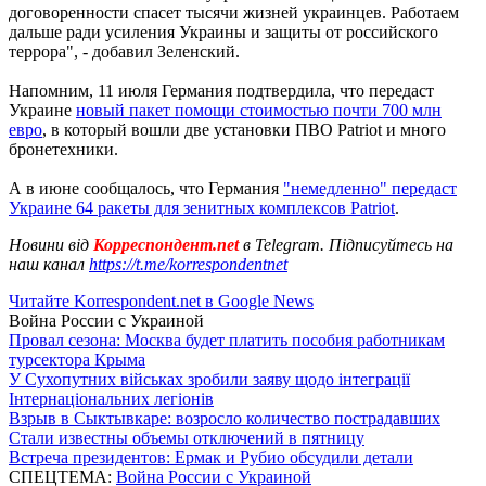
договоренности спасет тысячи жизней украинцев. Работаем
дальше ради усиления Украины и защиты от российского
террора", - добавил Зеленский.
Напомним, 11 июля Германия подтвердила, что передаст
Украине
новый пакет помощи стоимостью почти 700 млн
евро
, в который вошли две установки ПВО Patriot и много
бронетехники.
А в июне сообщалось, что Германия
"немедленно" передаст
Украине 64 ракеты для зенитных комплексов Patriot
.
Новини від
Корреспондент.net
в Telegram. Підписуйтесь на
наш канал
https://t.me/korrespondentnet
Читайте Korrespondent.net в Google News
Война России с Украиной
Провал сезона: Москва будет платить пособия работникам
турсектора Крыма
У Сухопутних військах зробили заяву щодо інтеграції
Інтернаціональних легіонів
Взрыв в Сыктывкаре: возросло количество пострадавших
Стали известны объемы отключений в пятницу
Встреча президентов: Ермак и Рубио обсудили детали
СПЕЦТЕМА:
Война России с Украиной