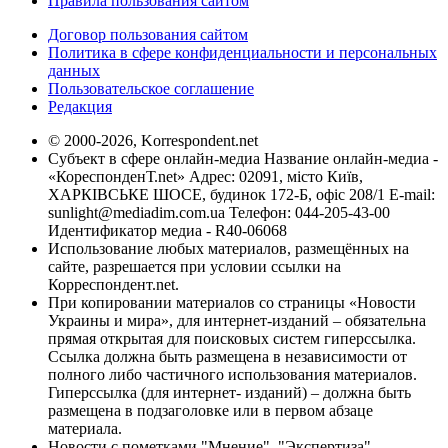
Правила пользования сайтом
Договор пользования сайтом
Политика в сфере конфиденциальности и персональных
данных
Пользовательское соглашение
Редакция
© 2000-2026, Korrespondent.net
Субъект в сфере онлайн-медиа Название онлайн-медиа -
«КореспонденТ.net» Адрес: 02091, місто Київ,
ХАРКІВСЬКЕ ШОСЕ, будинок 172-Б, офіс 208/1 E-mail:
sunlight@mediadim.com.ua
Телефон: 044-205-43-00
Идентификатор медиа - R40-06068
Использование любых материалов, размещённых на
сайте, разрешается при условии ссылки на
Корреспондент.net.
При копировании материалов со страницы «Новости
Украины и мира», для интернет-изданий – обязательна
прямая открытая для поисковых систем гиперссылка.
Ссылка должна быть размещена в независимости от
полного либо частичного использования материалов.
Гиперссылка (для интернет- изданий) – должна быть
размещена в подзаголовке или в первом абзаце
материала.
Новости с пометками "Мнение", "Экспертиза",