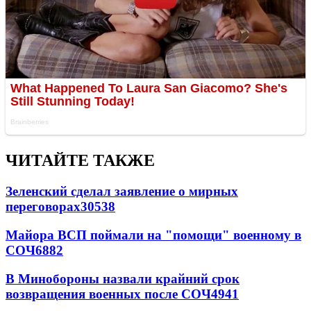
ЧИТАЙТЕ ТАКЖЕ
Зеленский сделал заявление о мирных
переговорах
30538
Майора ВСП поймали на "помощи" военному в
СОЧ
6882
В Минобороны назвали крайний срок
возвращения военных после СОЧ
4941