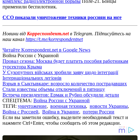
комплекс радиоэлектронной борьбы
Поле-21. Бойцы
применили беспилотник.
ССО показали уничтожение техники россиян на юге
Новини від
Корреспондент.net
в Telegram. Підписуйтесь на
наш канал
https://t.me/korrespondentnet
Читайте Korrespondent.net в Google News
Война России с Украиной
Провал сезона: Москва будет платить пособия работникам
турсектора Крыма
У Сухопутних військах зробили заяву щодо інтеграції
Інтернаціональних легіонів
Взрыв в Сыктывкаре: возросло количество пострадавших
Стали известны объемы отключений в пятницу
Встреча президентов: Ермак и Рубио обсудили детали
СПЕЦТЕМА:
Война России с Украиной
ТЕГИ:
уничтожение
,
военная техника
,
новости Украины
,
Война с Россией
,
Война в Украине
,
потери России
Если вы заметили ошибку, выделите необходимый текст и
нажмите Ctrl+Enter, чтобы сообщить об этом редакции.