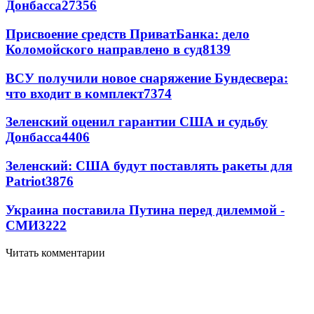
Донбасса
27356
Присвоение средств ПриватБанка: дело
Коломойского направлено в суд
8139
ВСУ получили новое снаряжение Бундесвера:
что входит в комплект
7374
Зеленский оценил гарантии США и судьбу
Донбасса
4406
Зеленский: США будут поставлять ракеты для
Patriot
3876
Украина поставила Путина перед дилеммой -
СМИ
3222
Читать комментарии