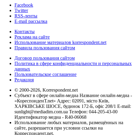
Facebook
Twitter
RSS-ленты
E-mail рассылка
Контакты
Реклама на сайте
Использование материалов korrespondent.net
Правила пользования сайтом
Договор пользования сайтом
Политика в сфере конфиденциальности и персональных
данных
Пользовательское соглашение
Редакция
© 2000-2026, Korrespondent.net
Субъект в сфере онлайн-медиа Название онлайн-медиа -
«КореспонденТ.net» Адрес: 02091, місто Київ,
ХАРКІВСЬКЕ ШОСЕ, будинок 172-Б, офіс 208/1 E-mail:
sunlight@mediadim.com.ua
Телефон: 044-205-43-00
Идентификатор медиа - R40-06068
Использование любых материалов, размещённых на
сайте, разрешается при условии ссылки на
Корреспондент.net.