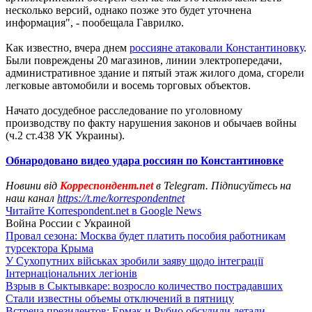
несколько версий, однако позже это будет уточнена
информация", - пообещала Гаврилко.
Как известно, вчера днем
россияне атаковали Константиновку
.
Были повреждены 20 магазинов, линии электропередачи,
административное здание и пятый этаж жилого дома, сгорели
легковые автомобили и восемь торговых объектов.
Начато досудебное расследование по уголовному
производству по факту нарушения законов и обычаев войны
(ч.2 ст.438 УК Украины).
Обнародовано видео удара россиян по Константиновке
Новини від
Корреспондент.net
в Telegram. Підписуйтесь на
наш канал
https://t.me/korrespondentnet
Читайте Korrespondent.net в Google News
Война России с Украиной
Провал сезона: Москва будет платить пособия работникам
турсектора Крыма
У Сухопутних військах зробили заяву щодо інтеграції
Інтернаціональних легіонів
Взрыв в Сыктывкаре: возросло количество пострадавших
Стали известны объемы отключений в пятницу
Встреча президентов: Ермак и Рубио обсудили детали