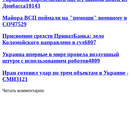
Донбасса
10143
Майора ВСП поймали на "помощи" военному в
СОЧ
7529
Присвоение средств ПриватБанка: дело
Коломойского направлено в суд
6807
Украина впервые в мире провела воздушный
штурм с использованием роботов
4809
Иран готовил удар по трем объектам в Украине -
СМИ
3121
Читать комментарии