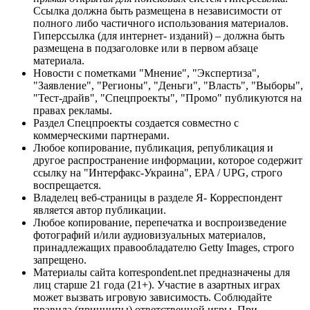
Ссылка должна быть размещена в независимости от
полного либо частичного использования материалов.
Гиперссылка (для интернет- изданий) – должна быть
размещена в подзаголовке или в первом абзаце
материала.
Новости с пометками "Мнение", "Экспертиза",
"Заявление", "Регионы", "Деньги", "Власть", "Выборы",
"Тест-драйв", "Спецпроекты", "Промо" публикуются на
правах рекламы.
Раздел Спецпроекты создается совместно с
коммерческими партнерами.
Любое копирование, публикация, републикация и
другое распространение информации, которое содержит
ссылку на "Интерфакс-Украина", EPA / UPG, строго
воспрещается.
Владелец веб-страницы в разделе Я- Корреспондент
является автор публикации.
Любое копирование, перепечатка и воспроизведение
фотографий и/или аудиовизуальных материалов,
принадлежащих правообладателю Getty Images, строго
запрещено.
Материалы сайта korrespondent.net предназначены для
лиц старше 21 года (21+). Участие в азартных играх
может вызвать игровую зависимость. Соблюдайте
правила (принципы) ответственной игры. При