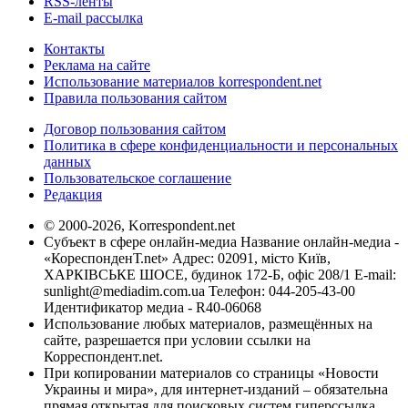
RSS-ленты
E-mail рассылка
Контакты
Реклама на сайте
Использование материалов korrespondent.net
Правила пользования сайтом
Договор пользования сайтом
Политика в сфере конфиденциальности и персональных
данных
Пользовательское соглашение
Редакция
© 2000-2026, Korrespondent.net
Субъект в сфере онлайн-медиа Название онлайн-медиа -
«КореспонденТ.net» Адрес: 02091, місто Київ,
ХАРКІВСЬКЕ ШОСЕ, будинок 172-Б, офіс 208/1 E-mail:
sunlight@mediadim.com.ua
Телефон: 044-205-43-00
Идентификатор медиа - R40-06068
Использование любых материалов, размещённых на
сайте, разрешается при условии ссылки на
Корреспондент.net.
При копировании материалов со страницы «Новости
Украины и мира», для интернет-изданий – обязательна
прямая открытая для поисковых систем гиперссылка.