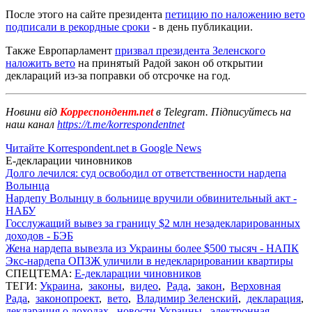
После этого на сайте президента
петицию по наложению вето
подписали в рекордные сроки
- в день публикации.
Также Европарламент
призвал президента Зеленского
наложить вето
на принятый Радой закон об открытии
деклараций из-за поправки об отсрочке на год.
Новини від
Корреспондент.net
в Telegram. Підписуйтесь на
наш канал
https://t.me/korrespondentnet
Читайте Korrespondent.net в Google News
Е-декларации чиновников
Долго лечился: суд освободил от ответственности нардепа
Волынца
Нардепу Волынцу в больнице вручили обвинительный акт -
НАБУ
Госслужащий вывез за границу $2 млн незадекларированных
доходов - БЭБ
Жена нардепа вывезла из Украины более $500 тысяч - НАПК
Экс-нардепа ОПЗЖ уличили в недекларировании квартиры
СПЕЦТЕМА:
Е-декларации чиновников
ТЕГИ:
Украина
,
законы
,
видео
,
Рада
,
закон
,
Верховная
Рада
,
законопроект
,
вето
,
Владимир Зеленский
,
декларация
,
декларация о доходах
,
новости Украины
,
электронная