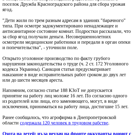
поселок Дружба Красноградского района для сбора урожая
ягод.
"Дети жили по трем разным адресам в зданиях "барачного"
типа. При осмотре задокументировано ненадлежащее и
антисанитарное состояние комнат. Подростки рассказали, что
за сбор ягод получали деньги. Несовершеннолетних
осмотрели медицинские работники и передали в орган опеки
и попечительства", - уточнили поле.
Открыто уголовное производство по факту грубого
нарушения законодательства о труде (ч. 2 ст. 172 Уголовного
кодекса Украины). Санкция статьи предусматривает
наказание в виде исправительных работ сроком до двух лет
или до шести месяцев ареста.
Напомним, согласно статье 188 КЗоТ не допускается
принятие на работу лиц моложе 16 лет. По согласию одного
из родителей или лица, его заменяющего, могут, в виде
исключения, приниматься на работу лица, достигшие 15 лет.
Ранее сообщалось, что агрофирма в Днепропетровской
области
содержала 120 человек в трудовом рабстве
.
Охота на детей: из-за неудач на фронте оккупанты воюют с