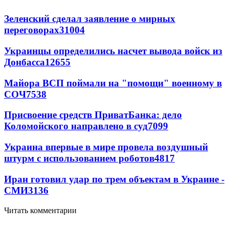
Зеленский сделал заявление о мирных
переговорах
31004
Украинцы определились насчет вывода войск из
Донбасса
12655
Майора ВСП поймали на "помощи" военному в
СОЧ
7538
Присвоение средств ПриватБанка: дело
Коломойского направлено в суд
7099
Украина впервые в мире провела воздушный
штурм с использованием роботов
4817
Иран готовил удар по трем объектам в Украине -
СМИ
3136
Читать комментарии