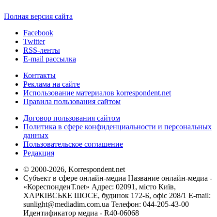
Полная версия сайта
Facebook
Twitter
RSS-ленты
E-mail рассылка
Контакты
Реклама на сайте
Использование материалов korrespondent.net
Правила пользования сайтом
Договор пользования сайтом
Политика в сфере конфиденциальности и персональных
данных
Пользовательское соглашение
Редакция
© 2000-2026, Korrespondent.net
Субъект в сфере онлайн-медиа Название онлайн-медиа -
«КореспонденТ.net» Адрес: 02091, місто Київ,
ХАРКІВСЬКЕ ШОСЕ, будинок 172-Б, офіс 208/1 E-mail:
sunlight@mediadim.com.ua
Телефон: 044-205-43-00
Идентификатор медиа - R40-06068