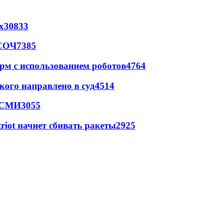
х
30833
 СОЧ
7385
рм с использованием роботов
4764
кого направлено в суд
4514
- СМИ
3055
triot начнет сбивать ракеты
2925