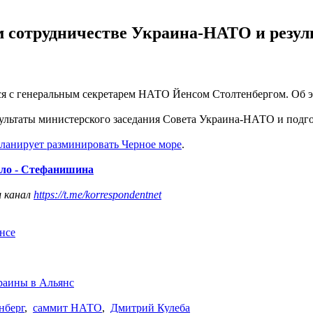
ем сотрудничестве Украина-НАТО и резул
я с генеральным секретарем НАТО Йенсом Столтенбергом. Об 
льтаты министерского заседания Совета Украина-НАТО и подгот
ланирует разминировать Черное море
.
ыло - Стефанишина
ш канал
https://t.me/korrespondentnet
нсе
раины в Альянс
нберг
,
саммит НАТО
,
Дмитрий Кулеба