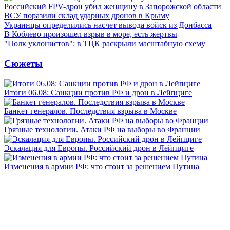
Российский FPV-дрон убил женщину в Запорожской области
ВСУ поразили склад ударных дронов в Крыму
Украинцы определились насчет вывода войск из Донбасса
В Коблево произошел взрыв в море, есть жертвы
"Полк уклонистов": в ТЦК раскрыли масштабную схему
Сюжеты
Итоги 06.08: Санкции против РФ и дрон в Лейпциге
Банкет генералов. Последствия взрыва в Москве
Грязные технологии. Атаки РФ на выборы во Франции
Эскалация для Европы. Российский дрон в Лейпциге
Изменения в армии РФ: что стоит за решением Путина