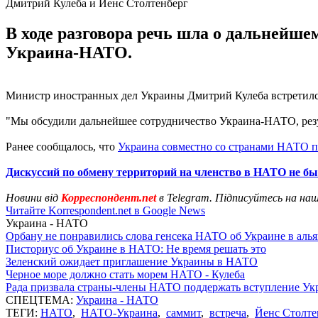
Дмитрий Кулеба и Йенс Столтенберг
В ходе разговора речь шла о дальнейш
Украина-НАТО.
Министр иностранных дел Украины Дмитрий Кулеба встретилс
"Мы обсудили дальнейшее сотрудничество Украина-НАТО, резу
Ранее сообщалось, что
Украина совместно со странами НАТО п
Дискуссий по обмену территорий на членство в НАТО не б
Новини від
Корреспондент.net
в Telegram. Підписуйтесь на на
Читайте Korrespondent.net в Google News
Украина - НАТО
Орбану не понравились слова генсека НАТО об Украине в алья
Писториус об Украине в НАТО: Не время решать это
Зеленский ожидает приглашение Украины в НАТО
Черное море должно стать морем НАТО - Кулеба
Рада призвала страны-члены НАТО поддержать вступление Ук
СПЕЦТЕМА:
Украина - НАТО
ТЕГИ:
НАТО
,
НАТО-Украина
,
саммит
,
встреча
,
Йенс Столте