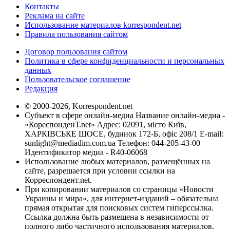
Контакты
Реклама на сайте
Использование материалов korrespondent.net
Правила пользования сайтом
Договор пользования сайтом
Политика в сфере конфиденциальности и персональных
данных
Пользовательское соглашение
Редакция
© 2000-2026, Korrespondent.net
Субъект в сфере онлайн-медиа Название онлайн-медиа -
«КореспонденТ.net» Адрес: 02091, місто Київ,
ХАРКІВСЬКЕ ШОСЕ, будинок 172-Б, офіс 208/1 E-mail:
sunlight@mediadim.com.ua
Телефон: 044-205-43-00
Идентификатор медиа - R40-06068
Использование любых материалов, размещённых на
сайте, разрешается при условии ссылки на
Корреспондент.net.
При копировании материалов со страницы «Новости
Украины и мира», для интернет-изданий – обязательна
прямая открытая для поисковых систем гиперссылка.
Ссылка должна быть размещена в независимости от
полного либо частичного использования материалов.