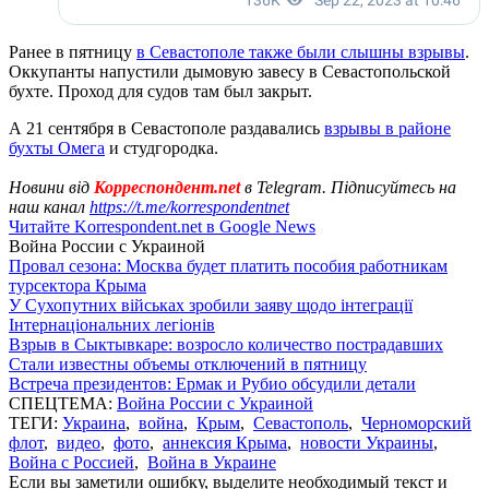
Ранее в пятницу
в Севастополе также были слышны взрывы
.
Оккупанты напустили дымовую завесу в Севастопольской
бухте. Проход для судов там был закрыт.
А 21 сентября в Севастополе раздавались
взрывы в районе
бухты Омега
и студгородка.
Новини від
Корреспондент.net
в Telegram. Підписуйтесь на
наш канал
https://t.me/korrespondentnet
Читайте Korrespondent.net в Google News
Война России с Украиной
Провал сезона: Москва будет платить пособия работникам
турсектора Крыма
У Сухопутних військах зробили заяву щодо інтеграції
Інтернаціональних легіонів
Взрыв в Сыктывкаре: возросло количество пострадавших
Стали известны объемы отключений в пятницу
Встреча президентов: Ермак и Рубио обсудили детали
СПЕЦТЕМА:
Война России с Украиной
ТЕГИ:
Украина
,
война
,
Крым
,
Севастополь
,
Черноморский
флот
,
видео
,
фото
,
аннексия Крыма
,
новости Украины
,
Война с Россией
,
Война в Украине
Если вы заметили ошибку, выделите необходимый текст и