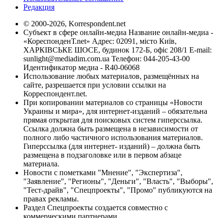
Редакция
© 2000-2026, Korrespondent.net
Субъект в сфере онлайн-медиа Название онлайн-медиа -
«КореспонденТ.net» Адрес: 02091, місто Київ,
ХАРКІВСЬКЕ ШОСЕ, будинок 172-Б, офіс 208/1 E-mail:
sunlight@mediadim.com.ua
Телефон: 044-205-43-00
Идентификатор медиа - R40-06068
Использование любых материалов, размещённых на
сайте, разрешается при условии ссылки на
Корреспондент.net.
При копировании материалов со страницы «Новости
Украины и мира», для интернет-изданий – обязательна
прямая открытая для поисковых систем гиперссылка.
Ссылка должна быть размещена в независимости от
полного либо частичного использования материалов.
Гиперссылка (для интернет- изданий) – должна быть
размещена в подзаголовке или в первом абзаце
материала.
Новости с пометками "Мнение", "Экспертиза",
"Заявление", "Регионы", "Деньги", "Власть", "Выборы",
"Тест-драйв", "Спецпроекты", "Промо" публикуются на
правах рекламы.
Раздел Спецпроекты создается совместно с
коммерческими партнерами.