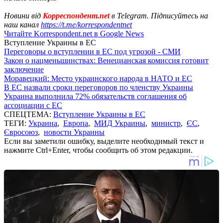
Новини від
Корреспондент.net
в Telegram. Підписуйтесь на
наш канал
https://t.me/korrespondentnet
Читайте Korrespondent.net в Google News
Вступление Украины в ЕС
Переговоры о вступлении в ЕС под угрозой - СМИ
Закон о нацменьшинствах: Венецианская комиссия готовит
заключение
Моравецкий: Место украинского народа в НАТО и ЕС
В ЕС назвали сроки переговоров по членству Украины
Украина выполнила 72% обязательств соглашения об
ассоциации с ЕС
СПЕЦТЕМА:
Вступление Украины в ЕС
ТЕГИ:
Украина
,
Европа
,
МИД Украины
,
министр
,
ЄС
,
Євросоюз
,
новости Украины
Если вы заметили ошибку, выделите необходимый текст и
нажмите Ctrl+Enter, чтобы сообщить об этом редакции.