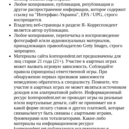
Любое копирование, публикация, републикация и
другое распространение информации, которое содержит
ссылку на "Интерфакс-Украина", EPA / UPG, строго
воспрещается.
Владелец веб-страницы в разделе Я- Корреспондент
является автор публикации.
Любое копирование, перепечатка и воспроизведение
фотографий и/или аудиовизуальных материалов,
принадлежащих правообладателю Getty Images, строго
запрещено.
Материалы сайта korrespondent.net предназначены для
лиц старше 21 года (21+). Участие в азартных играх
может вызвать игровую зависимость. Соблюдайте
правила (принципы) ответственной игры. При
обнаружении первых признаков зависимости
немедленно обратитесь к специалисту. Помните, что
участие в азартных играх не может являться источником
доходов или альтернативой работе. Информационный
ресурс korrespondent.net не проводит игры на реальные
и/или виртуальные деньги, сайт не принимает ни в
какой форме оплату ставок и других платежей, которые
связаны/могут быть связаны с азартными играми,
букмекерами или тотализаторами. Какие-либо
материалы на информационном ресурсе
korrespondent.net публикуются исключительно в