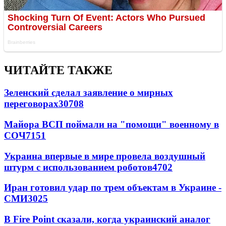
ЧИТАЙТЕ ТАКЖЕ
Зеленский сделал заявление о мирных
переговорах
30708
Майора ВСП поймали на "помощи" военному в
СОЧ
7151
Украина впервые в мире провела воздушный
штурм с использованием роботов
4702
Иран готовил удар по трем объектам в Украине -
СМИ
3025
В Fire Point сказали, когда украинский аналог