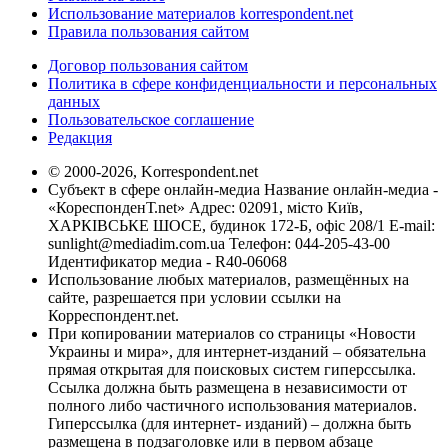
Использование материалов korrespondent.net
Правила пользования сайтом
Договор пользования сайтом
Политика в сфере конфиденциальности и персональных
данных
Пользовательское соглашение
Редакция
© 2000-2026, Korrespondent.net
Субъект в сфере онлайн-медиа Название онлайн-медиа -
«КореспонденТ.net» Адрес: 02091, місто Київ,
ХАРКІВСЬКЕ ШОСЕ, будинок 172-Б, офіс 208/1 E-mail:
sunlight@mediadim.com.ua
Телефон: 044-205-43-00
Идентификатор медиа - R40-06068
Использование любых материалов, размещённых на
сайте, разрешается при условии ссылки на
Корреспондент.net.
При копировании материалов со страницы «Новости
Украины и мира», для интернет-изданий – обязательна
прямая открытая для поисковых систем гиперссылка.
Ссылка должна быть размещена в независимости от
полного либо частичного использования материалов.
Гиперссылка (для интернет- изданий) – должна быть
размещена в подзаголовке или в первом абзаце