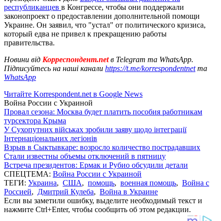
республиканцев
в Конгрессе, чтобы они поддержали
законопроект о предоставлении дополнительной помощи
Украине. Он заявил, что "устал" от политического кризиса,
который едва не привел к прекращению работы
правительства.
Новини від
Корреспондент.net
в Telegram та WhatsApp.
Підписуйтесь на наші канали
https://t.me/korrespondentnet
та
WhatsApp
Читайте Korrespondent.net в Google News
Война России с Украиной
Провал сезона: Москва будет платить пособия работникам
турсектора Крыма
У Сухопутних військах зробили заяву щодо інтеграції
Інтернаціональних легіонів
Взрыв в Сыктывкаре: возросло количество пострадавших
Стали известны объемы отключений в пятницу
Встреча президентов: Ермак и Рубио обсудили детали
СПЕЦТЕМА:
Война России с Украиной
ТЕГИ:
Украина
,
США
,
помощь
,
военная помощь
,
Война с
Россией
,
Дмитрий Кулеба
,
Война в Украине
Если вы заметили ошибку, выделите необходимый текст и
нажмите Ctrl+Enter, чтобы сообщить об этом редакции.