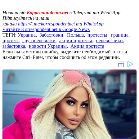
Новини від
Корреспондент.net
в Telegram та WhatsApp.
Підписуйтесь на наші
канали
https://t.me/korrespondentnet
та
WhatsApp
Читайте Korrespondent.net в Google News
ТЕГИ:
Украина
,
Забастовки
,
Польша
,
протесты
,
граница
,
протест
,
грузоперевозки
,
акции протеста
,
перевозчики
,
забастовка
,
новости Украины
,
Акция протеста
Если вы заметили ошибку, выделите необходимый текст и
нажмите Ctrl+Enter, чтобы сообщить об этом редакции.