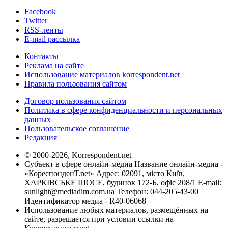
Facebook
Twitter
RSS-ленты
E-mail рассылка
Контакты
Реклама на сайте
Использование материалов korrespondent.net
Правила пользования сайтом
Договор пользования сайтом
Политика в сфере конфиденциальности и персональных
данных
Пользовательское соглашение
Редакция
© 2000-2026, Korrespondent.net
Субъект в сфере онлайн-медиа Название онлайн-медиа -
«КореспонденТ.net» Адрес: 02091, місто Київ,
ХАРКІВСЬКЕ ШОСЕ, будинок 172-Б, офіс 208/1 E-mail:
sunlight@mediadim.com.ua
Телефон: 044-205-43-00
Идентификатор медиа - R40-06068
Использование любых материалов, размещённых на
сайте, разрешается при условии ссылки на