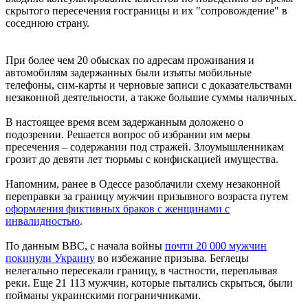
скрытого пересечения госграницы и их "сопровождение" в
соседнюю страну.
При более чем 20 обысках по адресам проживания и
автомобилям задержанных были изъяты мобильные
телефоны, сим-карты и черновые записи с доказательствами
незаконной деятельности, а также большие суммы наличных.
В настоящее время всем задержанным доложено о
подозрении. Решается вопрос об избрании им меры
пресечения – содержании под стражей. Злоумышленникам
грозит до девяти лет тюрьмы с конфискацией имущества.
Напомним, ранее в Одессе разоблачили схему незаконной
переправки за границу мужчин призывного возраста путем
оформления фиктивных браков с женщинами с
инвалидностью
.
По данным ВВС, с начала войны
почти 20 000 мужчин
покинули Украину
во избежание призыва. Беглецы
нелегально пересекали границу, в частности, переплывая
реки. Еще 21 113 мужчин, которые пытались скрыться, были
пойманы украинскими пограничниками.