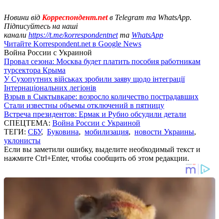
Новини від
Корреспондент.net
в Telegram та WhatsApp.
Підписуйтесь на наші
канали
https://t.me/korrespondentnet
та
WhatsApp
Читайте Korrespondent.net в Google News
Война России с Украиной
Провал сезона: Москва будет платить пособия работникам
турсектора Крыма
У Сухопутних військах зробили заяву щодо інтеграції
Інтернаціональних легіонів
Взрыв в Сыктывкаре: возросло количество пострадавших
Стали известны объемы отключений в пятницу
Встреча президентов: Ермак и Рубио обсудили детали
СПЕЦТЕМА:
Война России с Украиной
ТЕГИ:
СБУ
,
Буковина
,
мобилизация
,
новости Украины
,
уклонисты
Если вы заметили ошибку, выделите необходимый текст и
нажмите Ctrl+Enter, чтобы сообщить об этом редакции.