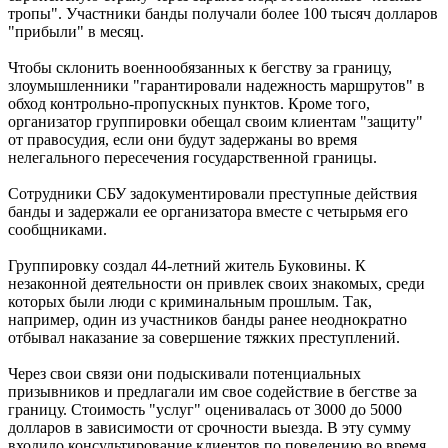
тропы". Участники банды получали более 100 тысяч долларов
"прибыли" в месяц.
Чтобы склонить военнообязанных к бегству за границу,
злоумышленники "гарантировали надежность маршрутов" в
обход контрольно-пропускных пунктов. Кроме того,
организатор группировки обещал своим клиентам "защиту"
от правосудия, если они будут задержаны во время
нелегального пересечения государственной границы.
Сотрудники СБУ задокументировали преступные действия
банды и задержали ее организатора вместе с четырьмя его
сообщниками.
Группировку создал 44-летний житель Буковины. К
незаконной деятельности он привлек своих знакомых, среди
которых были люди с криминальным прошлым. Так,
например, один из участников банды ранее неоднократно
отбывал наказание за совершение тяжких преступлений.
Через свои связи они подыскивали потенциальных
призывников и предлагали им свое содействие в бегстве за
границу. Стоимость "услуг" оценивалась от 3000 до 5000
долларов в зависимости от срочности выезда. В эту сумму
входило консультирование клиентов по поведению во время