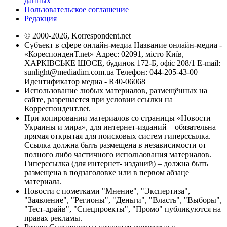
данных
Пользовательское соглашение
Редакция
© 2000-2026, Korrespondent.net
Субъект в сфере онлайн-медиа Название онлайн-медиа -
«КореспонденТ.net» Адрес: 02091, місто Київ,
ХАРКІВСЬКЕ ШОСЕ, будинок 172-Б, офіс 208/1 E-mail:
sunlight@mediadim.com.ua
Телефон: 044-205-43-00
Идентификатор медиа - R40-06068
Использование любых материалов, размещённых на
сайте, разрешается при условии ссылки на
Корреспондент.net.
При копировании материалов со страницы «Новости
Украины и мира», для интернет-изданий – обязательна
прямая открытая для поисковых систем гиперссылка.
Ссылка должна быть размещена в независимости от
полного либо частичного использования материалов.
Гиперссылка (для интернет- изданий) – должна быть
размещена в подзаголовке или в первом абзаце
материала.
Новости с пометками "Мнение", "Экспертиза",
"Заявление", "Регионы", "Деньги", "Власть", "Выборы",
"Тест-драйв", "Спецпроекты", "Промо" публикуются на
правах рекламы.