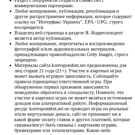
Раздел Спецпроекты создается совместно с
коммерческими партнерами.
Любое копирование, публикация, републикация и
другое распространение информации, которое содержит
ссылку на "Интерфакс-Украина", EPA / UPG, строго
воспрещается.
Владелец веб-страницы в разделе Я- Корреспондент
является автор публикации.
Любое копирование, перепечатка и воспроизведение
фотографий и/или аудиовизуальных материалов,
принадлежащих правообладателю Getty Images, строго
запрещено.
Материалы сайта korrespondent.net предназначены для
лиц старше 21 года (21+). Участие в азартных играх
может вызвать игровую зависимость. Соблюдайте
правила (принципы) ответственной игры. При
обнаружении первых признаков зависимости
немедленно обратитесь к специалисту. Помните, что
участие в азартных играх не может являться источником
доходов или альтернативой работе. Информационный
ресурс korrespondent.net не проводит игры на реальные
и/или виртуальные деньги, сайт не принимает ни в
какой форме оплату ставок и других платежей, которые
связаны/могут быть связаны с азартными играми,
букмекерами или тотализаторами. Какие-либо