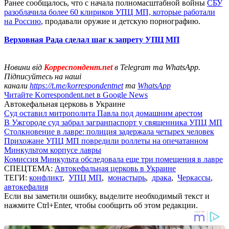
Ранее сообщалось, что с начала полномасштабной войны
СБУ
разоблачила более 60 клириков УПЦ МП, которые работали
на Россию
, продавали оружие и детскую порнографию.
Верховная Рада сделал шаг к запрету УПЦ МП
Новини від
Корреспондент.net
в Telegram та WhatsApp.
Підписуйтесь на наші
канали
https://t.me/korrespondentnet
та
WhatsApp
Читайте Korrespondent.net в Google News
Автокефальная церковь в Украине
Суд оставил митрополита Павла под домашним арестом
В Ужгороде суд забрал загранпаспорт у священника УПЦ МП
Столкновение в лавре: полиция задержала четырех человек
Прихожане УПЦ МП повредили роллеты на опечатанном
Минкультом корпусе лавры
Комиссия Минкульта обследовала еще три помещения в лавре
СПЕЦТЕМА:
Автокефальная церковь в Украине
ТЕГИ:
конфликт
,
УПЦ МП
,
монастырь
,
драка
,
Черкассы
,
автокефалия
Если вы заметили ошибку, выделите необходимый текст и
нажмите Ctrl+Enter, чтобы сообщить об этом редакции.