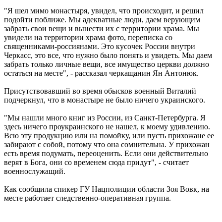
"Я шел мимо монастыря, увидел, что происходит, и решил
подойти поближе. Мы адекватные люди, даем верующим
забрать свои вещи и вынести их с территории храма. Мы
увидели на территории храма фото, переписка со
священниками-россиянами. Это кусочек России внутри
Черкасс, это все, что нужно было понять и увидеть. Мы даем
забрать только личные вещи, все имущество церкви должно
остаться на месте", - рассказал черкащанин Ян Антонюк.
Присутствовавший во время обысков военный Виталий
подчеркнул, что в монастыре не было ничего украинского.
"Мы нашли много книг из России, из Санкт-Петербурга. Я
здесь ничего проукраинского не нашел, к моему удивлению.
Всю эту продукцию или на помойку, или пусть прихожане ее
забирают с собой, потому что она сомнительна. У прихожан
есть время подумать, переоценить. Если они действительно
верят в Бога, они со временем сюда придут", - считает
военнослужащий.
Как сообщила спикер ГУ Нацполиции области Зоя Вовк, на
месте работает следственно-оперативная группа.