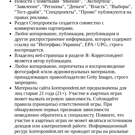
Новости с пометками "Мнение", "Экспертиза",
"Заявление", "Регионы", "Деньги", "Власть", "Выборы",
"Тест-драйв", "Спецпроекты", "Промо" публикуются на
правах рекламы.
Раздел Спецпроекты создается совместно с
коммерческими партнерами.
Любое копирование, публикация, републикация и
другое распространение информации, которое содержит
ссылку на "Интерфакс-Украина", EPA / UPG, строго
воспрещается.
Владелец веб-страницы в разделе Я- Корреспондент
является автор публикации.
Любое копирование, перепечатка и воспроизведение
фотографий и/или аудиовизуальных материалов,
принадлежащих правообладателю Getty Images, строго
запрещено.
Материалы сайта korrespondent.net предназначены для
лиц старше 21 года (21+). Участие в азартных играх
может вызвать игровую зависимость. Соблюдайте
правила (принципы) ответственной игры. При
обнаружении первых признаков зависимости
немедленно обратитесь к специалисту. Помните, что
участие в азартных играх не может являться источником
доходов или альтернативой работе. Информационный
ресурс korrespondent.net не проводит игры на реальные