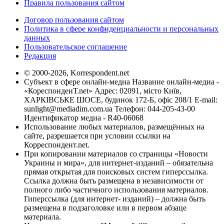
Правила пользования сайтом
Договор пользования сайтом
Политика в сфере конфиденциальности и персональных
данных
Пользовательское соглашение
Редакция
© 2000-2026, Korrespondent.net
Субъект в сфере онлайн-медиа Название онлайн-медиа -
«КореспонденТ.net» Адрес: 02091, місто Київ,
ХАРКІВСЬКЕ ШОСЕ, будинок 172-Б, офіс 208/1 E-mail:
sunlight@mediadim.com.ua
Телефон: 044-205-43-00
Идентификатор медиа - R40-06068
Использование любых материалов, размещённых на
сайте, разрешается при условии ссылки на
Корреспондент.net.
При копировании материалов со страницы «Новости
Украины и мира», для интернет-изданий – обязательна
прямая открытая для поисковых систем гиперссылка.
Ссылка должна быть размещена в независимости от
полного либо частичного использования материалов.
Гиперссылка (для интернет- изданий) – должна быть
размещена в подзаголовке или в первом абзаце
материала.