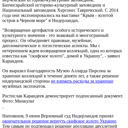
Бахчисарайский историко-культурный заповедник и
Национальный заповедник Херсонес Таврический. С 2014
года они экспонировались на выставке "Крым - золотой
остров в Черном море" в Нидерландах.
"Возвращение артефактов особого исторического и
культурного значения - это знаковый и многогранный
процесс. Он объединяет правовые, музейные,
дипломатические и логистические аспекты. Мы с
нетерпением ждем возвращения коллекций, одна из которых
известна как "скифское золото", домой в Украину", - заявил
Карандеев.
Он выразил благодарность Музею Алларда Пирсона за
хранение коллекций в течение девяти лет, а также решение
нидерландской стороны
не взимать расходы за хранение
музейных экспонатов.
Ростислав Карандеев демонстрирует подписанный документ.
Фото: Минкульт
Напомним, 9 июня Верховный суд Нидерландов принял
окончательное решение вернуть скифское золото Украине
.
Тем самым он подтвердил решение апелляции двухлетней