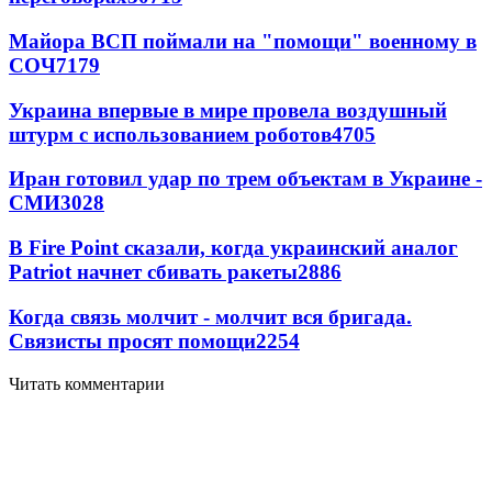
Майора ВСП поймали на "помощи" военному в
СОЧ
7179
Украина впервые в мире провела воздушный
штурм с использованием роботов
4705
Иран готовил удар по трем объектам в Украине -
СМИ
3028
В Fire Point сказали, когда украинский аналог
Patriot начнет сбивать ракеты
2886
Когда связь молчит - молчит вся бригада.
Связисты просят помощи
2254
Читать комментарии