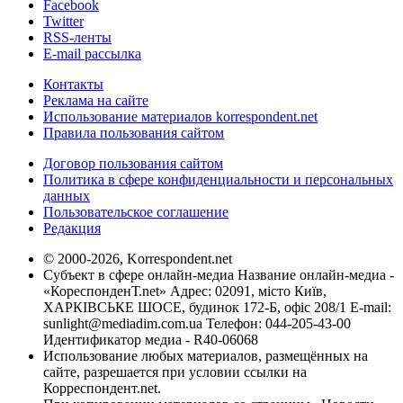
Facebook
Twitter
RSS-ленты
E-mail рассылка
Контакты
Реклама на сайте
Использование материалов korrespondent.net
Правила пользования сайтом
Договор пользования сайтом
Политика в сфере конфиденциальности и персональных
данных
Пользовательское соглашение
Редакция
© 2000-2026, Korrespondent.net
Субъект в сфере онлайн-медиа Название онлайн-медиа -
«КореспонденТ.net» Адрес: 02091, місто Київ,
ХАРКІВСЬКЕ ШОСЕ, будинок 172-Б, офіс 208/1 E-mail:
sunlight@mediadim.com.ua
Телефон: 044-205-43-00
Идентификатор медиа - R40-06068
Использование любых материалов, размещённых на
сайте, разрешается при условии ссылки на
Корреспондент.net.