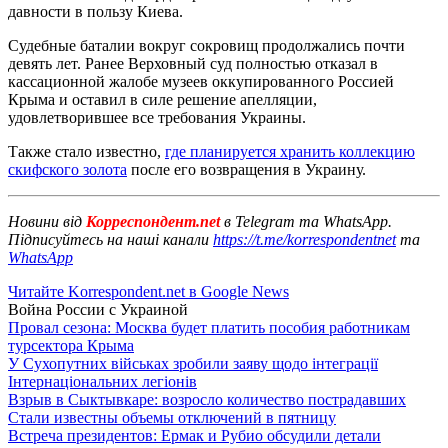
давности в пользу Киева.
Судебные баталии вокруг сокровищ продолжались почти
девять лет. Ранее Верховный суд полностью отказал в
кассационной жалобе музеев оккупированного Россией
Крыма и оставил в силе решение апелляции,
удовлетворившее все требования Украины.
Также стало известно,
где планируется хранить коллекцию
скифского золота
после его возвращения в Украину.
Новини від
Корреспондент.net
в Telegram та WhatsApp.
Підписуйтесь на наші канали
https://t.me/korrespondentnet
та
WhatsApp
Читайте Korrespondent.net в Google News
Война России с Украиной
Провал сезона: Москва будет платить пособия работникам
турсектора Крыма
У Сухопутних військах зробили заяву щодо інтеграції
Інтернаціональних легіонів
Взрыв в Сыктывкаре: возросло количество пострадавших
Стали известны объемы отключений в пятницу
Встреча президентов: Ермак и Рубио обсудили детали