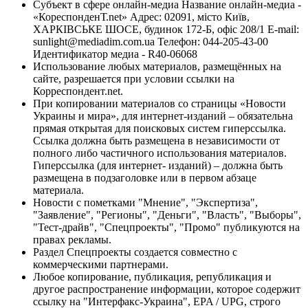
Субъект в сфере онлайн-медиа Название онлайн-медиа -
«КореспонденТ.net» Адрес: 02091, місто Київ,
ХАРКІВСЬКЕ ШОСЕ, будинок 172-Б, офіс 208/1 E-mail:
sunlight@mediadim.com.ua
Телефон: 044-205-43-00
Идентификатор медиа - R40-06068
Использование любых материалов, размещённых на
сайте, разрешается при условии ссылки на
Корреспондент.net.
При копировании материалов со страницы «Новости
Украины и мира», для интернет-изданий – обязательна
прямая открытая для поисковых систем гиперссылка.
Ссылка должна быть размещена в независимости от
полного либо частичного использования материалов.
Гиперссылка (для интернет- изданий) – должна быть
размещена в подзаголовке или в первом абзаце
материала.
Новости с пометками "Мнение", "Экспертиза",
"Заявление", "Регионы", "Деньги", "Власть", "Выборы",
"Тест-драйв", "Спецпроекты", "Промо" публикуются на
правах рекламы.
Раздел Спецпроекты создается совместно с
коммерческими партнерами.
Любое копирование, публикация, републикация и
другое распространение информации, которое содержит
ссылку на "Интерфакс-Украина", EPA / UPG, строго