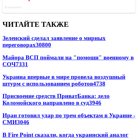
ЧИТАЙТЕ ТАКЖЕ
Зеленский сделал заявление о мирных
переговорах
30800
Майора ВСП поймали на "помощи" военному в
СОЧ
7331
Украина впервые в мире провела воздушный
штурм с использованием роботов
4738
Присвоение средств ПриватБанка: дело
Коломойского направлено в суд
3946
Иран готовил удар по трем объектам в Украине -
СМИ
3046
В Fire Point сказали, когда украинский аналог