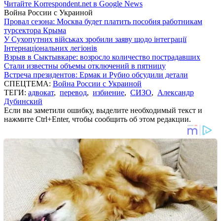
Читайте Korrespondent.net в Google News
Война России с Украиной
Провал сезона: Москва будет платить пособия работникам
турсектора Крыма
У Сухопутних військах зробили заяву щодо інтеграції
Інтернаціональних легіонів
Взрыв в Сыктывкаре: возросло количество пострадавших
Стали известны объемы отключений в пятницу
Встреча президентов: Ермак и Рубио обсудили детали
СПЕЦТЕМА:
Война России с Украиной
ТЕГИ:
адвокат
,
перевод
,
избиение
,
СИЗО
,
Александр
Дубинский
Если вы заметили ошибку, выделите необходимый текст и
нажмите Ctrl+Enter, чтобы сообщить об этом редакции.