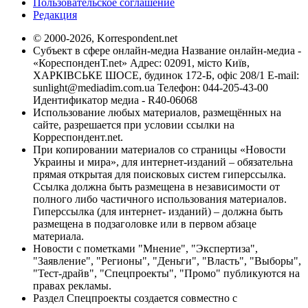
Пользовательское соглашение
Редакция
© 2000-2026, Korrespondent.net
Субъект в сфере онлайн-медиа Название онлайн-медиа -
«КореспонденТ.net» Адрес: 02091, місто Київ,
ХАРКІВСЬКЕ ШОСЕ, будинок 172-Б, офіс 208/1 E-mail:
sunlight@mediadim.com.ua
Телефон: 044-205-43-00
Идентификатор медиа - R40-06068
Использование любых материалов, размещённых на
сайте, разрешается при условии ссылки на
Корреспондент.net.
При копировании материалов со страницы «Новости
Украины и мира», для интернет-изданий – обязательна
прямая открытая для поисковых систем гиперссылка.
Ссылка должна быть размещена в независимости от
полного либо частичного использования материалов.
Гиперссылка (для интернет- изданий) – должна быть
размещена в подзаголовке или в первом абзаце
материала.
Новости с пометками "Мнение", "Экспертиза",
"Заявление", "Регионы", "Деньги", "Власть", "Выборы",
"Тест-драйв", "Спецпроекты", "Промо" публикуются на
правах рекламы.
Раздел Спецпроекты создается совместно с