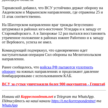
Тарнавский добавил, что ВСУ устойчиво держат оборону на
Авдеевском и Марьинском направлениях, где отражены 25 и
11 атак соответственно.
На Шахтерском направлении враг трижды безуспешно
штурмовал в районах юго-восточнее Угледара и к западу от
Старомайорского. А в Запорожье 12 раз пытался восстановить
утраченное положение в районах южнее Работино и к западу
от Вербового, успеха не имел.
Командующий подчеркнул, что одновременно идет
наступательная операция Сил обороны на Мелитопольском
направлении.
Ранее сообщалось, что
войска РФ пытаются уплотнить
оборону
на южных направлениях и продолжают давление
бомбардировками с использованием КАБ.
ВСУ за сутки уничтожили более 900 оккупантов - Генштаб
Новини від
Корреспондент.net
в Telegram та WhatsApp.
Підписуйтесь на наші канали
https://t.me/korrespondentnet
та
WhatsApp