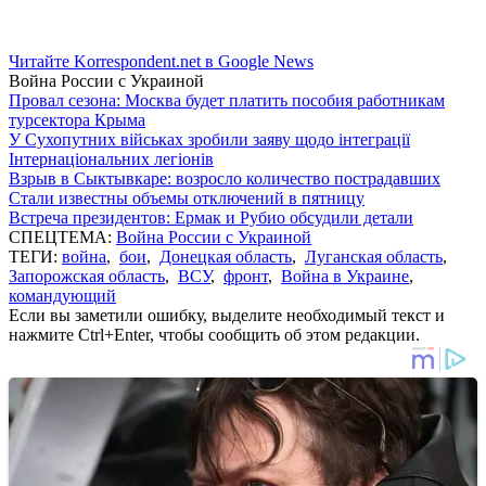
Читайте Korrespondent.net в Google News
Война России с Украиной
Провал сезона: Москва будет платить пособия работникам
турсектора Крыма
У Сухопутних військах зробили заяву щодо інтеграції
Інтернаціональних легіонів
Взрыв в Сыктывкаре: возросло количество пострадавших
Стали известны объемы отключений в пятницу
Встреча президентов: Ермак и Рубио обсудили детали
СПЕЦТЕМА:
Война России с Украиной
ТЕГИ:
война
,
бои
,
Донецкая область
,
Луганская область
,
Запорожская область
,
ВСУ
,
фронт
,
Война в Украине
,
командующий
Если вы заметили ошибку, выделите необходимый текст и
нажмите Ctrl+Enter, чтобы сообщить об этом редакции.