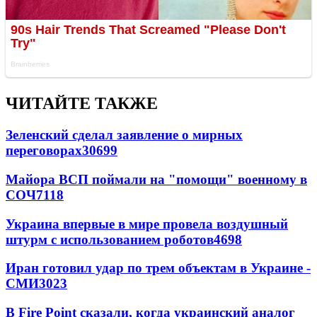
ЧИТАЙТЕ ТАКЖЕ
Зеленский сделал заявление о мирных
переговорах
30699
Майора ВСП поймали на "помощи" военному в
СОЧ
7118
Украина впервые в мире провела воздушный
штурм с использованием роботов
4698
Иран готовил удар по трем объектам в Украине -
СМИ
3023
В Fire Point сказали, когда украинский аналог