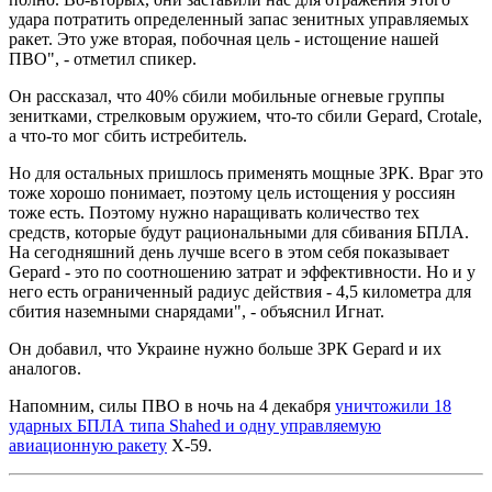
удара потратить определенный запас зенитных управляемых
ракет. Это уже вторая, побочная цель - истощение нашей
ПВО", - отметил спикер.
Он рассказал, что 40% сбили мобильные огневые группы
зенитками, стрелковым оружием, что-то сбили Gepard, Crotale,
а что-то мог сбить истребитель.
Но для остальных пришлось применять мощные ЗРК. Враг это
тоже хорошо понимает, поэтому цель истощения у россиян
тоже есть. Поэтому нужно наращивать количество тех
средств, которые будут рациональными для сбивания БПЛА.
На сегодняшний день лучше всего в этом себя показывает
Gepard - это по соотношению затрат и эффективности. Но и у
него есть ограниченный радиус действия - 4,5 километра для
сбития наземными снарядами", - объяснил Игнат.
Он добавил, что Украине нужно больше ЗРК Gepard и их
аналогов.
Напомним, силы ПВО в ночь на 4 декабря
уничтожили 18
ударных БПЛА типа Shahed и одну управляемую
авиационную ракету
Х-59.