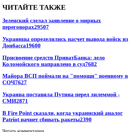
ЧИТАЙТЕ ТАКЖЕ
Зеленский сделал заявление о мирных
переговорах
29507
Украинцы определились насчет вывода войск из
Донбасса
19600
Присвоение средств ПриватБанка: дело
Коломойского направлено в суд
7682
Майора ВСП поймали на "помощи" военному в
СОЧ
7627
Украина поставила Путина перед дилеммой -
СМИ
2871
В Fire Point сказали, когда украинский аналог
Patriot начнет сбивать ракеты
2390
Читать комментарии