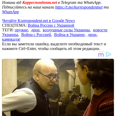
Новини від
Корреспондент.net
в Telegram та WhatsApp.
Підписуйтесь на наші канали
https://t.me/korrespondentnet
та
WhatsApp
Читайте Korrespondent.net в Google News
СПЕЦТЕМА:
Война России с Украиной
ТЕГИ:
оружие
,
дрон
,
воздушные силы Украины
,
новости
Украины
,
Война с Россией
,
Война в Украине
,
дрон-
камикадзе
Если вы заметили ошибку, выделите необходимый текст и
нажмите Ctrl+Enter, чтобы сообщить об этом редакции.