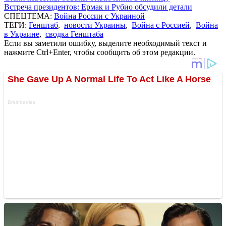
Встреча президентов: Ермак и Рубио обсудили детали
СПЕЦТЕМА:
Война России с Украиной
ТЕГИ:
Генштаб
,
новости Украины
,
Война с Россией
,
Война
в Украине
,
сводка Генштаба
Если вы заметили ошибку, выделите необходимый текст и
нажмите Ctrl+Enter, чтобы сообщить об этом редакции.