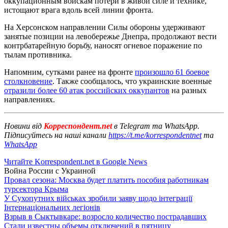
оккупационным войскам потери в живой силе и технике,
истощают врага вдоль всей линии фронта.
На Херсонском направлении Силы обороны удерживают
занятые позиции на левобережье Днепра, продолжают вести
контрбатарейную борьбу, наносят огневое поражение по
тылам противника.
Напомним, сутками ранее на фронте
произошло 61 боевое
столкновение
. Также сообщалось, что украинские военные
отразили более 60 атак российских оккупантов
на разных
направлениях.
Новини від
Корреспондент.net
в Telegram та WhatsApp.
Підписуйтесь на наші канали
https://t.me/korrespondentnet
та
WhatsApp
Читайте Korrespondent.net в Google News
Война России с Украиной
Провал сезона: Москва будет платить пособия работникам
турсектора Крыма
У Сухопутних військах зробили заяву щодо інтеграції
Інтернаціональних легіонів
Взрыв в Сыктывкаре: возросло количество пострадавших
Стали известны объемы отключений в пятницу