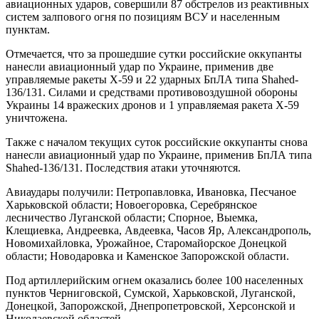
авиационных ударов, совершили 87 обстрелов из реактивных
систем залпового огня по позициям ВСУ и населенным
пунктам.
Отмечается, что за прошедшие сутки российские оккупанты
нанесли авиационный удар по Украине, применив две
управляемые ракеты Х-59 и 22 ударных БпЛА типа Shahed-
136/131. Силами и средствами противовоздушной обороны
Украины 14 вражеских дронов и 1 управляемая ракета Х-59
уничтожена.
Также с началом текущих суток российские оккупанты снова
нанесли авиационный удар по Украине, применив БпЛА типа
Shahed-136/131. Последствия атаки уточняются.
Авиаудары получили: Петропавловка, Ивановка, Песчаное
Харьковской области; Новоегоровка, Серебрянское
лесничество Луганской области; Спорное, Выемка,
Клещиевка, Андреевка, Авдеевка, Часов Яр, Александрополь,
Новомихайловка, Урожайное, Старомайорское Донецкой
области; Новодаровка и Каменское Запорожской области.
Под артиллерийским огнем оказались более 100 населенных
пунктов Черниговской, Сумской, Харьковской, Луганской,
Донецкой, Запорожской, Днепропетровской, Херсонской и
Николаевской областей.