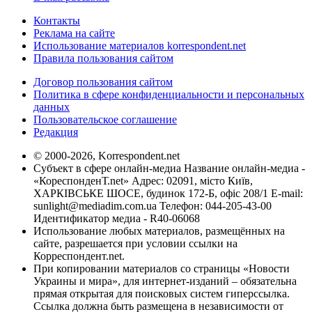
Контакты
Реклама на сайте
Использование материалов korrespondent.net
Правила пользования сайтом
Договор пользования сайтом
Политика в сфере конфиденциальности и персональных
данных
Пользовательское соглашение
Редакция
© 2000-2026, Korrespondent.net
Субъект в сфере онлайн-медиа Название онлайн-медиа -
«КореспонденТ.net» Адрес: 02091, місто Київ,
ХАРКІВСЬКЕ ШОСЕ, будинок 172-Б, офіс 208/1 E-mail:
sunlight@mediadim.com.ua
Телефон: 044-205-43-00
Идентификатор медиа - R40-06068
Использование любых материалов, размещённых на
сайте, разрешается при условии ссылки на
Корреспондент.net.
При копировании материалов со страницы «Новости
Украины и мира», для интернет-изданий – обязательна
прямая открытая для поисковых систем гиперссылка.
Ссылка должна быть размещена в независимости от