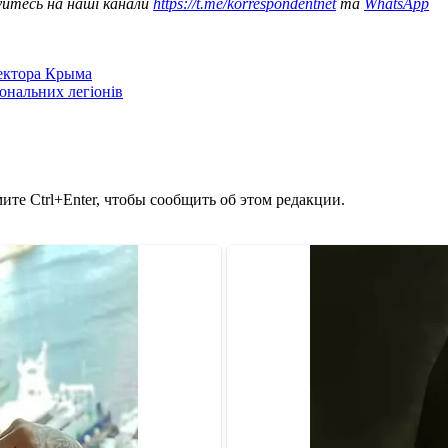
уйтесь на наші канали
https://t.me/korrespondentnet
та
WhatsApp
сектора Крыма
іональних легіонів
те Ctrl+Enter, чтобы сообщить об этом редакции.