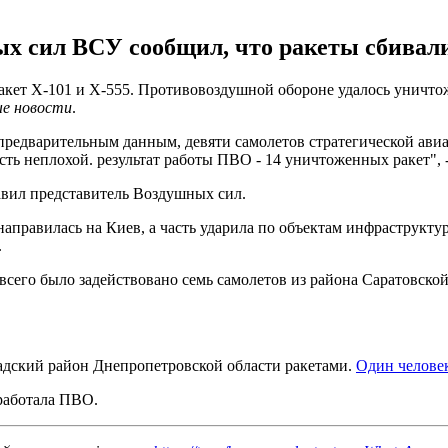
х сил ВСУ сообщил, что ракеты сбивал
ракет Х-101 и Х-555. Противовоздушной обороне удалось уничто
е новости
.
предварительным данным, девяти самолетов стратегической авиа
сть неплохой. результат работы ПВО - 14 уничтоженных ракет", 
авил представитель Воздушных сил.
 направилась на Киев, а часть ударила по объектам инфраструкт
.
всего было задействовано семь самолетов из района Саратовско
радский район Днепропетровской области ракетами.
Один человек
 работала ПВО.