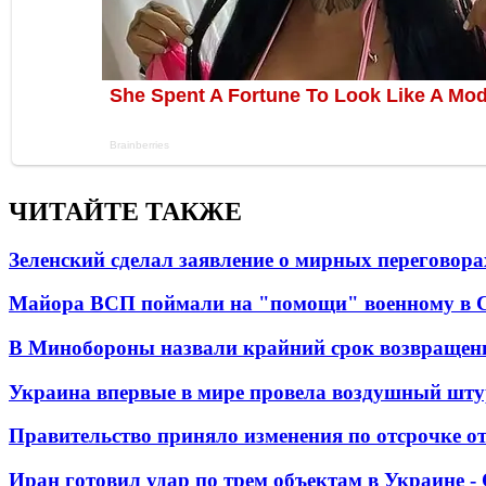
ЧИТАЙТЕ ТАКЖЕ
Зеленский сделал заявление о мирных переговора
Майора ВСП поймали на "помощи" военному в
В Минобороны назвали крайний срок возвращен
Украина впервые в мире провела воздушный шту
Правительство приняло изменения по отсрочке о
Иран готовил удар по трем объектам в Украине 