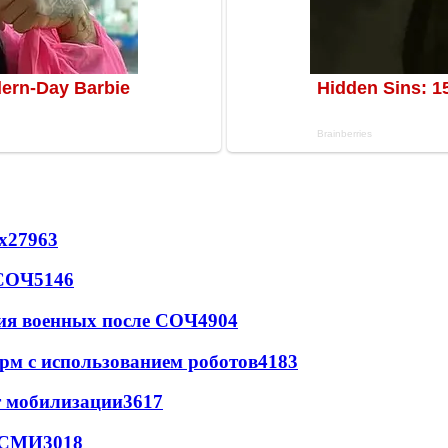
х
27963
 СОЧ
5146
ия военных после СОЧ
4904
рм с использованием роботов
4183
т мобилизации
3617
- СМИ
3018