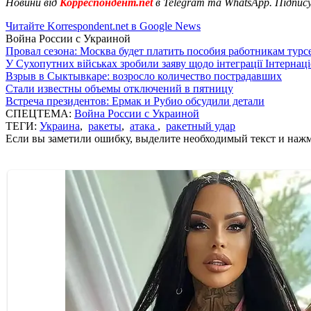
Новини від
Корреспондент.net
в Telegram та WhatsApp. Підпис
Читайте Korrespondent.net в Google News
Война России с Украиной
Провал сезона: Москва будет платить пособия работникам тур
У Сухопутних військах зробили заяву щодо інтеграції Інтернац
Взрыв в Сыктывкаре: возросло количество пострадавших
Стали известны объемы отключений в пятницу
Встреча президентов: Ермак и Рубио обсудили детали
СПЕЦТЕМА:
Война России с Украиной
ТЕГИ:
Украина
,
ракеты
,
атака
,
ракетный удар
Если вы заметили ошибку, выделите необходимый текст и нажми