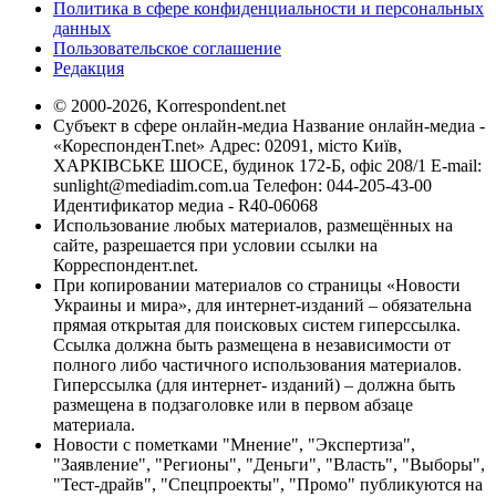
Политика в сфере конфиденциальности и персональных
данных
Пользовательское соглашение
Редакция
© 2000-2026, Korrespondent.net
Субъект в сфере онлайн-медиа Название онлайн-медиа -
«КореспонденТ.net» Адрес: 02091, місто Київ,
ХАРКІВСЬКЕ ШОСЕ, будинок 172-Б, офіс 208/1 E-mail:
sunlight@mediadim.com.ua
Телефон: 044-205-43-00
Идентификатор медиа - R40-06068
Использование любых материалов, размещённых на
сайте, разрешается при условии ссылки на
Корреспондент.net.
При копировании материалов со страницы «Новости
Украины и мира», для интернет-изданий – обязательна
прямая открытая для поисковых систем гиперссылка.
Ссылка должна быть размещена в независимости от
полного либо частичного использования материалов.
Гиперссылка (для интернет- изданий) – должна быть
размещена в подзаголовке или в первом абзаце
материала.
Новости с пометками "Мнение", "Экспертиза",
"Заявление", "Регионы", "Деньги", "Власть", "Выборы",
"Тест-драйв", "Спецпроекты", "Промо" публикуются на