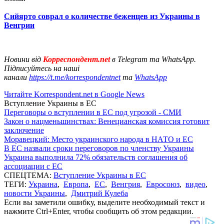
Сийярто соврал о количестве беженцев из Украины в
Венгрии
Новини від
Корреспондент.net
в Telegram та WhatsApp.
Підписуйтесь на наші
канали
https://t.me/korrespondentnet
та
WhatsApp
Читайте Korrespondent.net в Google News
Вступление Украины в ЕС
Переговоры о вступлении в ЕС под угрозой - СМИ
Закон о нацменьшинствах: Венецианская комиссия готовит
заключение
Моравецкий: Место украинского народа в НАТО и ЕС
В ЕС назвали сроки переговоров по членству Украины
Украина выполнила 72% обязательств соглашения об
ассоциации с ЕС
СПЕЦТЕМА:
Вступление Украины в ЕС
ТЕГИ:
Украина
,
Европа
,
ЕС
,
Венгрия
,
Евросоюз
,
видео
,
новости Украины
,
Дмитрий Кулеба
Если вы заметили ошибку, выделите необходимый текст и
нажмите Ctrl+Enter, чтобы сообщить об этом редакции.