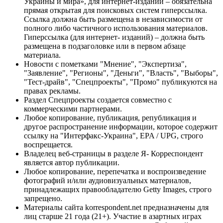
Украины и мира», для интернет-изданий – обязательна
прямая открытая для поисковых систем гиперссылка.
Ссылка должна быть размещена в независимости от
полного либо частичного использования материалов.
Гиперссылка (для интернет- изданий) – должна быть
размещена в подзаголовке или в первом абзаце
материала.
Новости с пометками "Мнение", "Экспертиза",
"Заявление", "Регионы", "Деньги", "Власть", "Выборы",
"Тест-драйв", "Спецпроекты", "Промо" публикуются на
правах рекламы.
Раздел Спецпроекты создается совместно с
коммерческими партнерами.
Любое копирование, публикация, републикация и
другое распространение информации, которое содержит
ссылку на "Интерфакс-Украина", EPA / UPG, строго
воспрещается.
Владелец веб-страницы в разделе Я- Корреспондент
является автор публикации.
Любое копирование, перепечатка и воспроизведение
фотографий и/или аудиовизуальных материалов,
принадлежащих правообладателю Getty Images, строго
запрещено.
Материалы сайта korrespondent.net предназначены для
лиц старше 21 года (21+). Участие в азартных играх