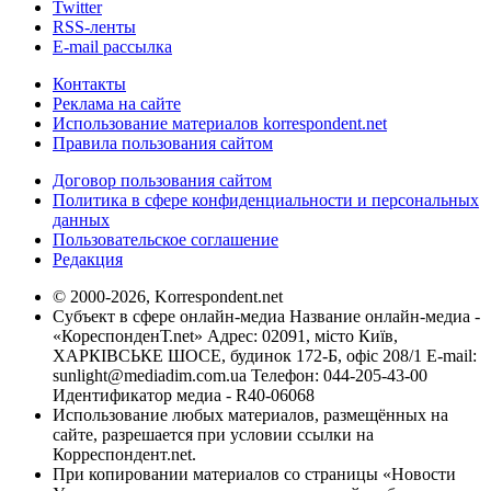
Twitter
RSS-ленты
E-mail рассылка
Контакты
Реклама на сайте
Использование материалов korrespondent.net
Правила пользования сайтом
Договор пользования сайтом
Политика в сфере конфиденциальности и персональных
данных
Пользовательское соглашение
Редакция
© 2000-2026, Korrespondent.net
Субъект в сфере онлайн-медиа Название онлайн-медиа -
«КореспонденТ.net» Адрес: 02091, місто Київ,
ХАРКІВСЬКЕ ШОСЕ, будинок 172-Б, офіс 208/1 E-mail:
sunlight@mediadim.com.ua
Телефон: 044-205-43-00
Идентификатор медиа - R40-06068
Использование любых материалов, размещённых на
сайте, разрешается при условии ссылки на
Корреспондент.net.
При копировании материалов со страницы «Новости