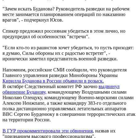
"Зачем искать Буданова? Руководитель разведки на рабочем
месте занимается планированием операций по наказанию
врагов", - подчеркнул Юсов.
Спикер предложил россиянам убедиться в этом лично, но
предупредил об особенностях "встречи".
"Если кто-то из рашистов хочет убедиться, то пусть приходят:
я думаю, Силы обороны их с радостью встретят", -
иронически заметил представитель военной разведки.
Напомним, российские СМИ сообщили, что руководителя
Главного управления разведки Минобороны Украины
Кирилла Буданова в России объявили в розыск.
В октябре Следственный комитет РФ заочно
выдвинул
обвинение Буданову,
командующему Воздушными силами
Николаю Олещуку, командующему Военно-морскими силами
Алексею Неижпапе, а также командиру 383-го отдельного
полка дистанционно управляемых летательных аппаратов
ВВС Сергею Бурденюку в совершении террористических атак
на территории России.
В ГУР прокомментировали эти обвинения
, назвав их
"признанием высокого профессионализма".