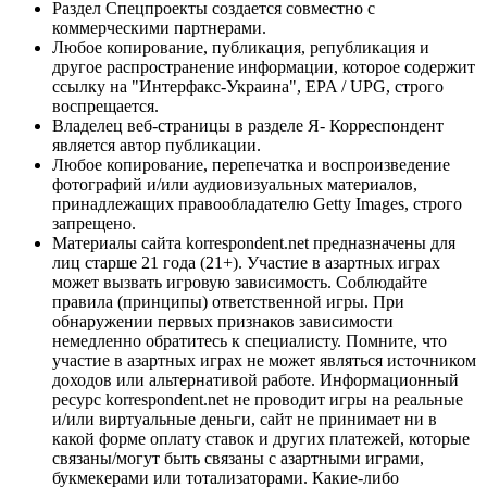
Раздел Спецпроекты создается совместно с
коммерческими партнерами.
Любое копирование, публикация, републикация и
другое распространение информации, которое содержит
ссылку на "Интерфакс-Украина", EPA / UPG, строго
воспрещается.
Владелец веб-страницы в разделе Я- Корреспондент
является автор публикации.
Любое копирование, перепечатка и воспроизведение
фотографий и/или аудиовизуальных материалов,
принадлежащих правообладателю Getty Images, строго
запрещено.
Материалы сайта korrespondent.net предназначены для
лиц старше 21 года (21+). Участие в азартных играх
может вызвать игровую зависимость. Соблюдайте
правила (принципы) ответственной игры. При
обнаружении первых признаков зависимости
немедленно обратитесь к специалисту. Помните, что
участие в азартных играх не может являться источником
доходов или альтернативой работе. Информационный
ресурс korrespondent.net не проводит игры на реальные
и/или виртуальные деньги, сайт не принимает ни в
какой форме оплату ставок и других платежей, которые
связаны/могут быть связаны с азартными играми,
букмекерами или тотализаторами. Какие-либо