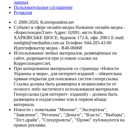
данных
Пользовательское соглашение
Редакция
© 2000-2026, Korrespondent.net
Субъект в сфере онлайн-медиа Название онлайн-медиа -
«КореспонденТ.net» Адрес: 02091, місто Київ,
ХАРКІВСЬКЕ ШОСЕ, будинок 172-Б, офіс 208/1 E-mail:
sunlight@mediadim.com.ua
Телефон: 044-205-43-00
Идентификатор медиа - R40-06068
Использование любых материалов, размещённых на
сайте, разрешается при условии ссылки на
Корреспондент.net.
При копировании материалов со страницы «Новости
Украины и мира», для интернет-изданий – обязательна
прямая открытая для поисковых систем гиперссылка.
Ссылка должна быть размещена в независимости от
полного либо частичного использования материалов.
Гиперссылка (для интернет- изданий) – должна быть
размещена в подзаголовке или в первом абзаце
материала.
Новости с пометками "Мнение", "Экспертиза",
"Заявление", "Регионы", "Деньги", "Власть", "Выборы",
"Тест-драйв", "Спецпроекты", "Промо" публикуются на
правах рекламы.