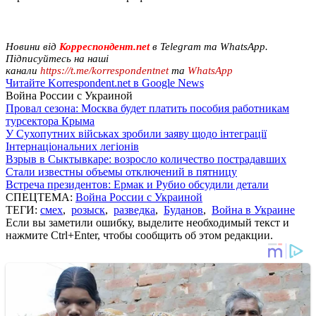
Новини від
Корреспондент.net
в Telegram та WhatsApp.
Підписуйтесь на наші
канали
https://t.me/korrespondentnet
та
WhatsApp
Читайте Korrespondent.net в Google News
Война России с Украиной
Провал сезона: Москва будет платить пособия работникам
турсектора Крыма
У Сухопутних військах зробили заяву щодо інтеграції
Інтернаціональних легіонів
Взрыв в Сыктывкаре: возросло количество пострадавших
Стали известны объемы отключений в пятницу
Встреча президентов: Ермак и Рубио обсудили детали
СПЕЦТЕМА:
Война России с Украиной
ТЕГИ:
смех
,
розыск
,
разведка
,
Буданов
,
Война в Украине
Если вы заметили ошибку, выделите необходимый текст и
нажмите Ctrl+Enter, чтобы сообщить об этом редакции.