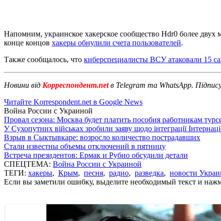
Напомним, украинское хакерское сообщество Hdr0 более двух 
конце концов
хакеры обнулили счета пользователей
.
Также сообщалось, что
киберспециалисты ВСУ атаковали 15 с
Новини від
Корреспондент.net
в Telegram та WhatsApp. Підпис
Читайте Korrespondent.net в Google News
Война России с Украиной
Провал сезона: Москва будет платить пособия работникам тур
У Сухопутних військах зробили заяву щодо інтеграції Інтернац
Взрыв в Сыктывкаре: возросло количество пострадавших
Стали известны объемы отключений в пятницу
Встреча президентов: Ермак и Рубио обсудили детали
СПЕЦТЕМА:
Война России с Украиной
ТЕГИ:
хакеры
,
Крым
,
песня
,
радио
,
разведка
,
новости Укра
Если вы заметили ошибку, выделите необходимый текст и нажми