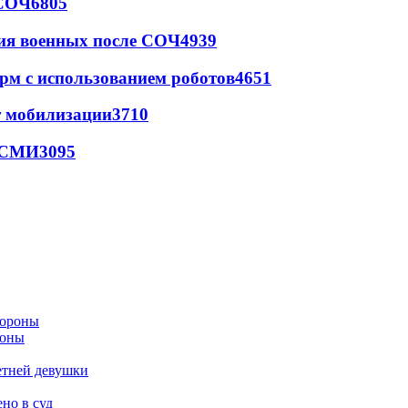
 СОЧ
6805
ия военных после СОЧ
4939
рм с использованием роботов
4651
т мобилизации
3710
- СМИ
3095
роны
етней девушки
но в суд