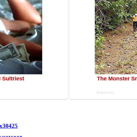
х
30425