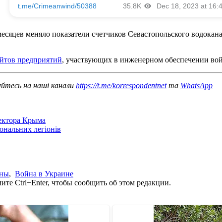
месяцев меняло показатели счетчиков Севастопольского водокан
айтов предприятий
, участвующих в инженерном обеспечении во
уйтесь на наші канали
https://t.me/korrespondentnet
та
WhatsApp
сектора Крыма
іональних легіонів
ины
,
Война в Украине
те Ctrl+Enter, чтобы сообщить об этом редакции.