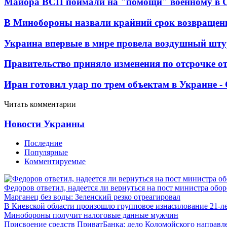
Майора ВСП поймали на "помощи" военному в
В Минобороны назвали крайний срок возвращен
Украина впервые в мире провела воздушный шту
Правительство приняло изменения по отсрочке о
Иран готовил удар по трем объектам в Украине 
Читать комментарии
Новости Украины
Последние
Популярные
Комментируемые
Федоров ответил, надеется ли вернуться на пост министра обо
Марганец без воды: Зеленский резко отреагировал
В Киевской области произошло групповое изнасилование 21-л
Минобороны получит налоговые данные мужчин
Присвоение средств ПриватБанка: дело Коломойского направле