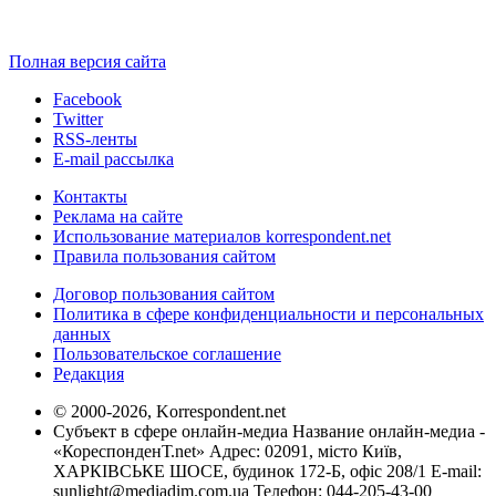
Полная версия сайта
Facebook
Twitter
RSS-ленты
E-mail рассылка
Контакты
Реклама на сайте
Использование материалов korrespondent.net
Правила пользования сайтом
Договор пользования сайтом
Политика в сфере конфиденциальности и персональных
данных
Пользовательское соглашение
Редакция
© 2000-2026, Korrespondent.net
Субъект в сфере онлайн-медиа Название онлайн-медиа -
«КореспонденТ.net» Адрес: 02091, місто Київ,
ХАРКІВСЬКЕ ШОСЕ, будинок 172-Б, офіс 208/1 E-mail:
sunlight@mediadim.com.ua
Телефон: 044-205-43-00