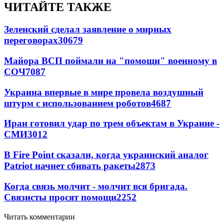
ЧИТАЙТЕ ТАКЖЕ
Зеленский сделал заявление о мирных
переговорах
30679
Майора ВСП поймали на "помощи" военному в
СОЧ
7087
Украина впервые в мире провела воздушный
штурм с использованием роботов
4687
Иран готовил удар по трем объектам в Украине -
СМИ
3012
В Fire Point сказали, когда украинский аналог
Patriot начнет сбивать ракеты
2873
Когда связь молчит - молчит вся бригада.
Связисты просят помощи
2252
Читать комментарии