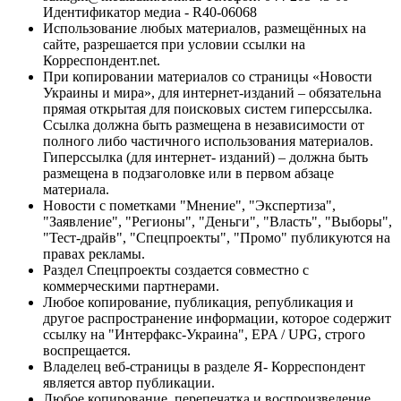
Идентификатор медиа - R40-06068
Использование любых материалов, размещённых на
сайте, разрешается при условии ссылки на
Корреспондент.net.
При копировании материалов со страницы «Новости
Украины и мира», для интернет-изданий – обязательна
прямая открытая для поисковых систем гиперссылка.
Ссылка должна быть размещена в независимости от
полного либо частичного использования материалов.
Гиперссылка (для интернет- изданий) – должна быть
размещена в подзаголовке или в первом абзаце
материала.
Новости с пометками "Мнение", "Экспертиза",
"Заявление", "Регионы", "Деньги", "Власть", "Выборы",
"Тест-драйв", "Спецпроекты", "Промо" публикуются на
правах рекламы.
Раздел Спецпроекты создается совместно с
коммерческими партнерами.
Любое копирование, публикация, републикация и
другое распространение информации, которое содержит
ссылку на "Интерфакс-Украина", EPA / UPG, строго
воспрещается.
Владелец веб-страницы в разделе Я- Корреспондент
является автор публикации.
Любое копирование, перепечатка и воспроизведение