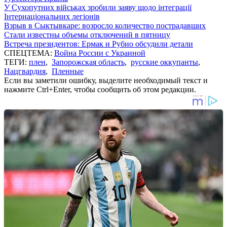
У Сухопутних військах зробили заяву щодо інтеграції
Інтернаціональних легіонів
Взрыв в Сыктывкаре: возросло количество пострадавших
Стали известны объемы отключений в пятницу
Встреча президентов: Ермак и Рубио обсудили детали
СПЕЦТЕМА:
Война России с Украиной
ТЕГИ:
плен
,
Запорожская область
,
русские оккупанты
,
Нацгвардия
,
Пленные
Если вы заметили ошибку, выделите необходимый текст и
нажмите Ctrl+Enter, чтобы сообщить об этом редакции.