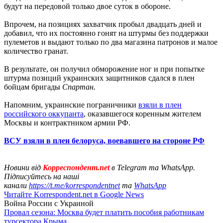
будут на передовой только двое суток в обороне.
Впрочем, на позициях захватчик пробыл двадцать дней и
добавил, что их постоянно гонят на штурмы без поддержки
пулеметов и выдают только по два магазина патронов и малое
количество гранат.
В результате, он получил обморожение ног и при попытке
штурма позиций украинских защитников сдался в плен
бойцам бригады
Спартан.
Напомним, украинские пограничники
взяли в плен
российского оккупанта
, оказавшегося коренным жителем
Москвы и контрактником армии РФ.
ВСУ взяли в плен белоруса, воевавшего на стороне РФ
Новини від
Корреспондент.net
в Telegram та WhatsApp.
Підписуйтесь на наші
канали
https://t.me/korrespondentnet
та
WhatsApp
Читайте Korrespondent.net в Google News
Война России с Украиной
Провал сезона: Москва будет платить пособия работникам
турсектора Крыма