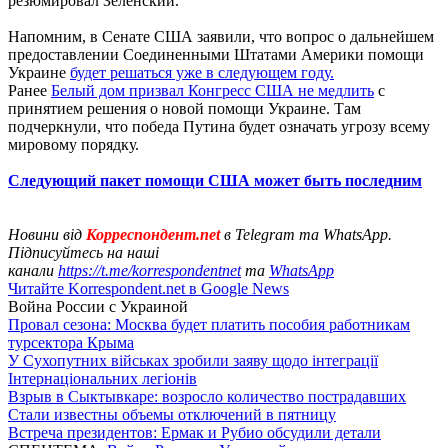
резюмировал Зеленский.
Напомним, в Сенате США заявили, что вопрос о дальнейшем
предоставлении Соединенными Штатами Америки помощи
Украине
будет решаться уже в следующем году.
Ранее
Белый дом призвал Конгресс США не медлить
с
принятием решения о новой помощи Украине. Там
подчеркнули, что победа Путина будет означать угрозу всему
мировому порядку.
Следующий пакет помощи США может быть последним
Новини від
Корреспондент.net
в Telegram та WhatsApp.
Підписуйтесь на наші
канали
https://t.me/korrespondentnet
та
WhatsApp
Читайте Korrespondent.net в Google News
Война России с Украиной
Провал сезона: Москва будет платить пособия работникам
турсектора Крыма
У Сухопутних військах зробили заяву щодо інтеграції
Інтернаціональних легіонів
Взрыв в Сыктывкаре: возросло количество пострадавших
Стали известны объемы отключений в пятницу
Встреча президентов: Ермак и Рубио обсудили детали