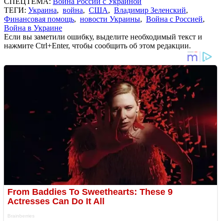
СПЕЦТЕМА:
Война России с Украиной
ТЕГИ:
Украина
,
война
,
США
,
Владимир Зеленский
,
Финансовая помощь
,
новости Украины
,
Война с Россией
,
Война в Украине
Если вы заметили ошибку, выделите необходимый текст и
нажмите Ctrl+Enter, чтобы сообщить об этом редакции.