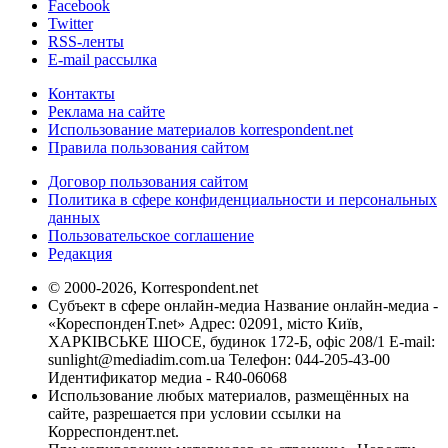
Facebook
Twitter
RSS-ленты
E-mail рассылка
Контакты
Реклама на сайте
Использование материалов korrespondent.net
Правила пользования сайтом
Договор пользования сайтом
Политика в сфере конфиденциальности и персональных
данных
Пользовательское соглашение
Редакция
© 2000-2026, Korrespondent.net
Субъект в сфере онлайн-медиа Название онлайн-медиа -
«КореспонденТ.net» Адрес: 02091, місто Київ,
ХАРКІВСЬКЕ ШОСЕ, будинок 172-Б, офіс 208/1 E-mail:
sunlight@mediadim.com.ua
Телефон: 044-205-43-00
Идентификатор медиа - R40-06068
Использование любых материалов, размещённых на
сайте, разрешается при условии ссылки на
Корреспондент.net.