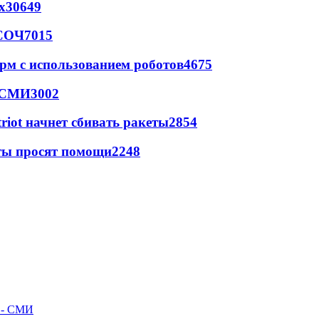
х
30649
 СОЧ
7015
рм с использованием роботов
4675
- СМИ
3002
triot начнет сбивать ракеты
2854
сты просят помощи
2248
л - СМИ