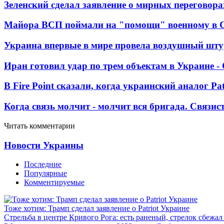
Зеленский сделал заявление о мирных переговора
Майора ВСП поймали на "помощи" военному в
Украина впервые в мире провела воздушный шту
Иран готовил удар по трем объектам в Украине 
В Fire Point сказали, когда украинский аналог Pa
Когда связь молчит - молчит вся бригада. Связи
Читать комментарии
Новости Украины
Последние
Популярные
Комментируемые
Тоже хотим: Трамп сделал заявление о Patriot Украине
Стрельба в центре Кривого Рога: есть раненый, стрелок сбежа