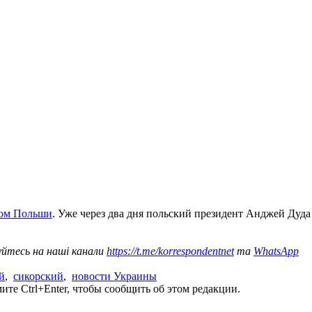
ром Польши
. Уже через два дня польский президент Анджей Дуд
уйтесь на наші канали
https://t.me/korrespondentnet
та
WhatsApp
й
,
сикорский
,
новости Украины
те Ctrl+Enter, чтобы сообщить об этом редакции.