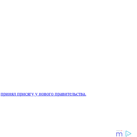
а
принял присягу у нового правительства.