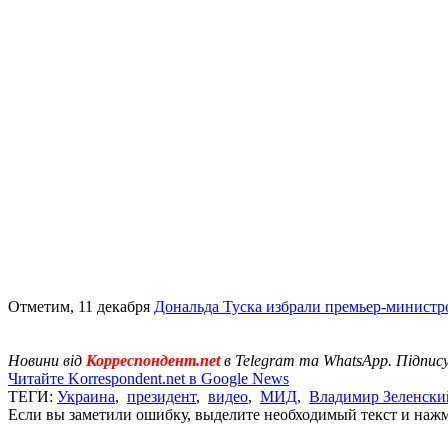
Отметим, 11 декабря
Дональда Туска избрали премьер-минист
Новини від
Корреспондент.net
в Telegram та WhatsApp. Підпис
Читайте Korrespondent.net в Google News
ТЕГИ:
Украина
,
президент
,
видео
,
МИД
,
Владимир Зеленски
Если вы заметили ошибку, выделите необходимый текст и нажми