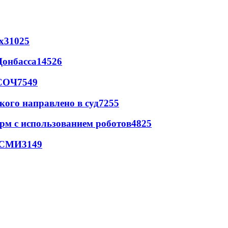
х
31025
Донбасса
14526
 СОЧ
7549
кого направлено в суд
7255
рм с использованием роботов
4825
- СМИ
3149