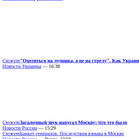
Сюжет
"Охотиться на лучника, а не на стрелу". Как Украи
Новости Украины
— 16:38
Сюжет
Загадочный звук напугал Москву: что это было
Новости России
— 15:29
Сюжет
Банкет генералов. Последствия взрыва в Москве