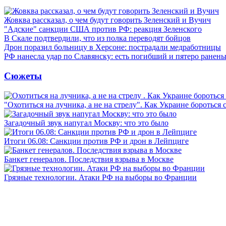
Жовква рассказал, о чем будут говорить Зеленский и Вучич
"Адские" санкции США против РФ: реакция Зеленского
В Скале подтвердили, что из полка переводят бойцов
Дрон поразил больницу в Херсоне: пострадали медработницы
РФ нанесла удар по Славянску: есть погибший и пятеро ранен
Сюжеты
"Охотиться на лучника, а не на стрелу". Как Украине бороться 
Загадочный звук напугал Москву: что это было
Итоги 06.08: Санкции против РФ и дрон в Лейпциге
Банкет генералов. Последствия взрыва в Москве
Грязные технологии. Атаки РФ на выборы во Франции