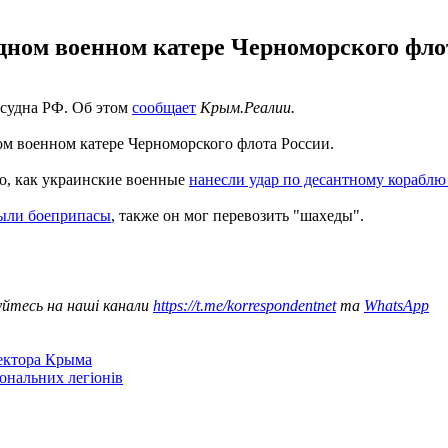
одном военном катере Черноморского фло
 судна РФ. Об этом
сообщает
Крым.Реалии.
ом военном катере Черноморского флота России.
го, как украинские военные
нанесли удар по десантному кораблю
были боеприпасы
, также он мог перевозить "шахеды".
уйтесь на наші канали
https://t.me/korrespondentnet
та
WhatsApp
сектора Крыма
іональних легіонів