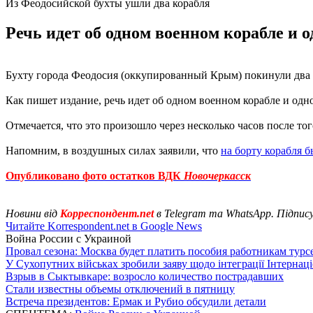
Из Феодосийской бухты ушли два корабля
Речь идет об одном военном корабле и 
Бухту города Феодосия (оккупированный Крым) покинули два
Как пишет издание, речь идет об одном военном корабле и одн
Отмечается, что это произошло через несколько часов после то
Напомним, в воздушных силах заявили, что
на борту корабля 
Опубликовано фото остатков ВДК
Новочеркасск
Новини від
Корреспондент.net
в Telegram та WhatsApp. Підпис
Читайте Korrespondent.net в Google News
Война России с Украиной
Провал сезона: Москва будет платить пособия работникам тур
У Сухопутних військах зробили заяву щодо інтеграції Інтернац
Взрыв в Сыктывкаре: возросло количество пострадавших
Стали известны объемы отключений в пятницу
Встреча президентов: Ермак и Рубио обсудили детали