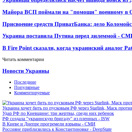
Майора ВСП поймали на "помощи" военному в
Присвоение средств ПриватБанка: дело Коломойс
Украина поставила Путина перед дилеммой - СМ
В Fire Point сказали, когда украинский аналог Pa
Читать комментарии
Новости Украины
Последние
Популярные
Комментируемые
Украина хочет бить по пусковым РФ через Starlink, Маск прот
Удар РФ по Киевщине: три жертвы, среди них ребенок
РФ создала "украинскую бригаду" из пленных - ISW
В Киеве и Днепре прогремели взрывы - СМИ
Россияне приблизились к Константиновке - DeepState