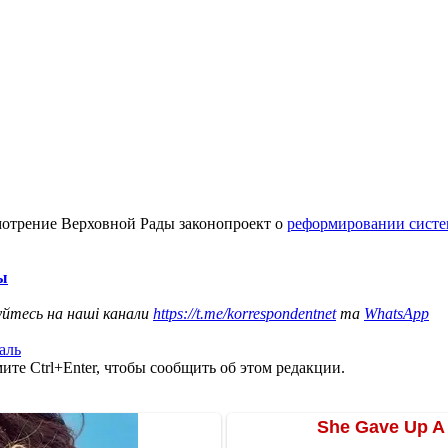
мотрение Верховной Рады законопроект о
реформировании систе
ы
уйтесь на наші канали
https://t.me/korrespondentnet
та
WhatsApp
аль
те Ctrl+Enter, чтобы сообщить об этом редакции.