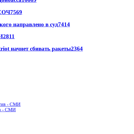
 СОЧ
7569
кого направлено в суд
7414
И
2811
triot начнет сбивать ракеты
2364
ив - СМИ