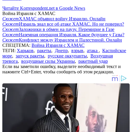
Читайте Korrespondent.net в Google News
Война Израиля с ХАМАС
Сюжет
ХАМАС объявил войну Израилю. Онлайн
Сюжет
Израиль знал все об атаке ХАМАС. Но не поверил?
Сюжет
Заложники в обмен на паузу. Перемирие в Газе
Сюжет
Наземная операция Израиля. Какое будущее у Газы?
Сюжет
Конфликт между Израилем и Палестиной. Онлайн
СПЕЦТЕМА:
Война Израиля с ХАМАС
ТЕГИ:
Харьков
,
ракеты
,
Днепр
,
взрыв
,
атака
,
Каспийское
море
,
запуск ракеты
,
русские оккупанты
,
Воздушная
тревога
,
воздушные силы Украины
,
ракетный удар
Если вы заметили ошибку, выделите необходимый текст и
нажмите Ctrl+Enter, чтобы сообщить об этом редакции.