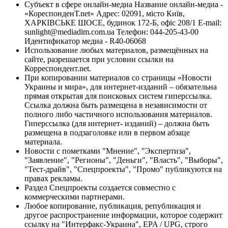
Субъект в сфере онлайн-медиа Название онлайн-медиа -
«КореспонденТ.net» Адрес: 02091, місто Київ,
ХАРКІВСЬКЕ ШОСЕ, будинок 172-Б, офіс 208/1 E-mail:
sunlight@mediadim.com.ua
Телефон: 044-205-43-00
Идентификатор медиа - R40-06068
Использование любых материалов, размещённых на
сайте, разрешается при условии ссылки на
Корреспондент.net.
При копировании материалов со страницы «Новости
Украины и мира», для интернет-изданий – обязательна
прямая открытая для поисковых систем гиперссылка.
Ссылка должна быть размещена в независимости от
полного либо частичного использования материалов.
Гиперссылка (для интернет- изданий) – должна быть
размещена в подзаголовке или в первом абзаце
материала.
Новости с пометками "Мнение", "Экспертиза",
"Заявление", "Регионы", "Деньги", "Власть", "Выборы",
"Тест-драйв", "Спецпроекты", "Промо" публикуются на
правах рекламы.
Раздел Спецпроекты создается совместно с
коммерческими партнерами.
Любое копирование, публикация, републикация и
другое распространение информации, которое содержит
ссылку на "Интерфакс-Украина", EPA / UPG, строго