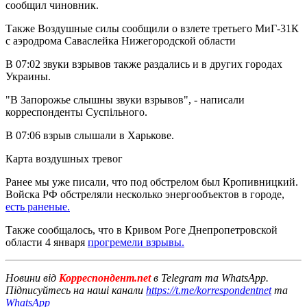
сообщил чиновник.
Также Воздушные силы сообщили о взлете третьего МиГ-31К
с аэродрома Саваслейка Нижегородской области
В 07:02 звуки взрывов также раздались и в других городах
Украины.
"В Запорожье слышны звуки взрывов", - написали
корреспонденты Суспільного.
В 07:06 взрыв слышали в Харькове.
Карта воздушных тревог
Ранее мы уже писали, что под обстрелом был Кропивницкий.
Войска РФ обстреляли несколько энергообъектов в городе,
есть раненые.
Также сообщалось, что в Кривом Роге Днепропетровской
области 4 января
прогремели взрывы.
Новини від
Корреспондент.net
в Telegram та WhatsApp.
Підписуйтесь на наші канали
https://t.me/korrespondentnet
та
WhatsApp