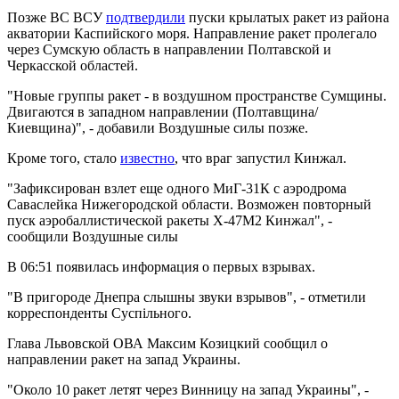
Позже ВС ВСУ
подтвердили
пуски крылатых ракет из района
акватории Каспийского моря. Направление ракет пролегало
через Сумскую область в направлении Полтавской и
Черкасской областей.
"Новые группы ракет - в воздушном пространстве Сумщины.
Двигаются в западном направлении (Полтавщина/
Киевщина)", - добавили Воздушные силы позже.
Кроме того, стало
известно
, что враг запустил Кинжал.
"Зафиксирован взлет еще одного МиГ-31К с аэродрома
Саваслейка Нижегородской области. Возможен повторный
пуск аэробаллистической ракеты Х-47М2 Кинжал", -
сообщили Воздушные силы
В 06:51 появилась информация о первых взрывах.
"В пригороде Днепра слышны звуки взрывов", - отметили
корреспонденты Суспільного.
Глава Львовской ОВА Максим Козицкий сообщил о
направлении ракет на запад Украины.
"Около 10 ракет летят через Винницу на запад Украины", -