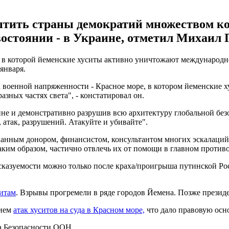
ытить страны демократий множеством ко
востоянии - в Украине, отметил Михаил 
, в которой йеменские хуситы активно уничтожают международн
января.
ка военной напряженности - Красное море, в котором йеменские
зных частях света", - констатировал он.
не и демонстративно разрушив всю архитектуру глобальной безо
атак, разрушений. Атакуйте и убивайте".
анным донором, финансистом, консультантом многих эскалаций 
ким образом, частично отвлечь их от помощи в главном противо
едсказуемости можно только после краха/проигрыша путинской Р
итам
. Взрывы прогремели в ряде городов Йемена. Позже презид
нием
атак хуситов на суда в Красном море,
что дало правовую осно
 Безопасности ООН.