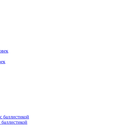
овек
век
с баллистикой