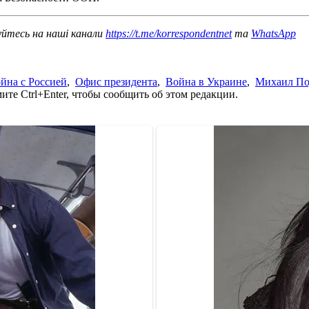
уйтесь на наші канали
https://t.me/korrespondentnet
та
WhatsApp
йна с Россией
,
Офис президента
,
Война в Украине
,
Михаил По
те Ctrl+Enter, чтобы сообщить об этом редакции.