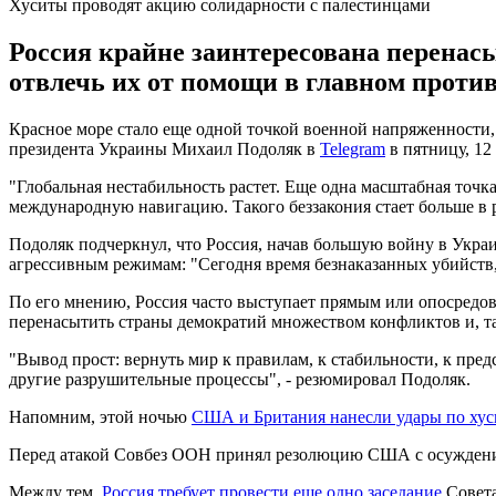
Хуситы проводят акцию солидарности с палестинцами
Россия крайне заинтересована перенас
отвлечь их от помощи в главном проти
Красное море стало еще одной точкой военной напряженности
президента Украины Михаил Подоляк в
Telegram
в пятницу, 12 
"Глобальная нестабильность растет. Еще одна масштабная точ
международную навигацию. Такого беззакония стает больше в ра
Подоляк подчеркнул, что Россия, начав большую войну в Украи
агрессивным режимам: "Сегодня время безнаказанных убийств, 
По его мнению, Россия часто выступает прямым или опосредов
перенасытить страны демократий множеством конфликтов и, та
"Вывод прост: вернуть мир к правилам, к стабильности, к пр
другие разрушительные процессы", - резюмировал Подоляк.
Напомним, этой ночью
США и Британия нанесли удары по хус
Перед атакой Совбез ООН принял резолюцию США с осужде
Между тем,
Россия требует провести еще одно заседание
Совета