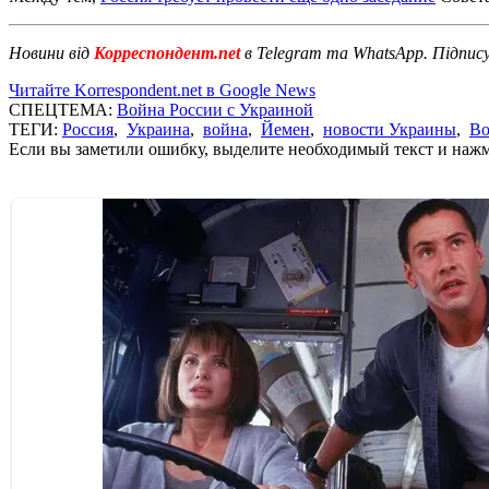
Новини від
Корреспондент.net
в Telegram та WhatsApp. Підпис
Читайте Korrespondent.net в Google News
СПЕЦТЕМА:
Война России с Украиной
ТЕГИ:
Россия
,
Украина
,
война
,
Йемен
,
новости Украины
,
Во
Если вы заметили ошибку, выделите необходимый текст и нажми