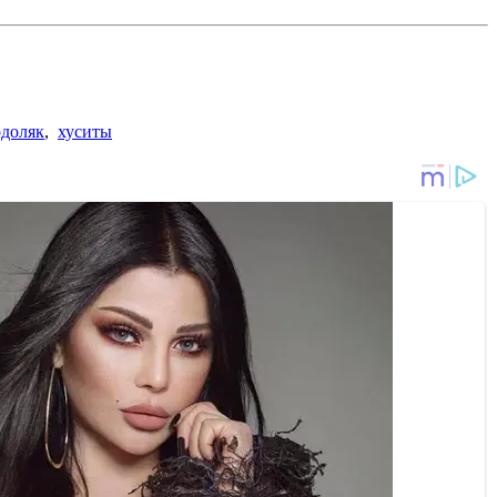
доляк
,
хуситы