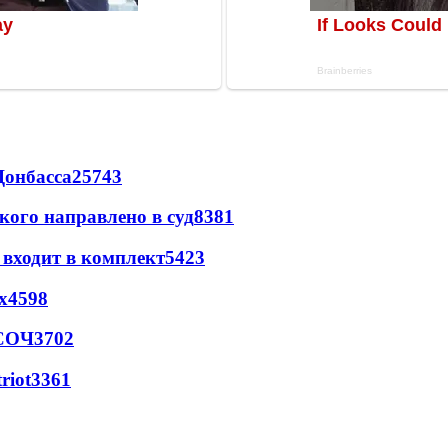
Донбасса
25743
кого направлено в суд
8381
 входит в комплект
5423
х
4598
 СОЧ
3702
riot
3361