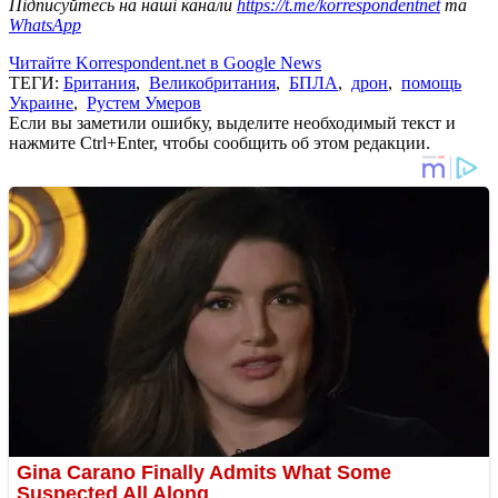
Підписуйтесь на наші канали
https://t.me/korrespondentnet
та
WhatsApp
Читайте Korrespondent.net в Google News
ТЕГИ:
Британия
,
Великобритания
,
БПЛА
,
дрон
,
помощь
Украине
,
Рустем Умеров
Если вы заметили ошибку, выделите необходимый текст и
нажмите Ctrl+Enter, чтобы сообщить об этом редакции.