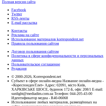
Полная версия сайта
Facebook
Twitter
RSS-ленты
E-mail рассылка
Контакты
Реклама на сайте
Использование материалов korrespondent.net
Правила пользования сайтом
Договор пользования сайтом
Политика в сфере конфиденциальности и персональных
данных
Пользовательское соглашение
Редакция
© 2000-2026, Korrespondent.net
Субъект в сфере онлайн-медиа Название онлайн-медиа -
«КореспонденТ.net» Адрес: 02091, місто Київ,
ХАРКІВСЬКЕ ШОСЕ, будинок 172-Б, офіс 208/1 E-mail:
sunlight@mediadim.com.ua
Телефон: 044-205-43-00
Идентификатор медиа - R40-06068
Использование любых материалов, размещённых на