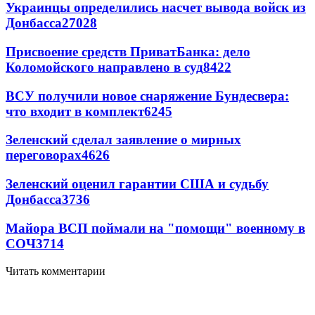
Украинцы определились насчет вывода войск из
Донбасса
27028
Присвоение средств ПриватБанка: дело
Коломойского направлено в суд
8422
ВСУ получили новое снаряжение Бундесвера:
что входит в комплект
6245
Зеленский сделал заявление о мирных
переговорах
4626
Зеленский оценил гарантии США и судьбу
Донбасса
3736
Майора ВСП поймали на "помощи" военному в
СОЧ
3714
Читать комментарии