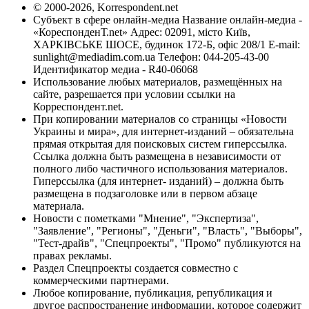
© 2000-2026, Korrespondent.net
Субъект в сфере онлайн-медиа Название онлайн-медиа -
«КореспонденТ.net» Адрес: 02091, місто Київ,
ХАРКІВСЬКЕ ШОСЕ, будинок 172-Б, офіс 208/1 E-mail:
sunlight@mediadim.com.ua
Телефон: 044-205-43-00
Идентификатор медиа - R40-06068
Использование любых материалов, размещённых на
сайте, разрешается при условии ссылки на
Корреспондент.net.
При копировании материалов со страницы «Новости
Украины и мира», для интернет-изданий – обязательна
прямая открытая для поисковых систем гиперссылка.
Ссылка должна быть размещена в независимости от
полного либо частичного использования материалов.
Гиперссылка (для интернет- изданий) – должна быть
размещена в подзаголовке или в первом абзаце
материала.
Новости с пометками "Мнение", "Экспертиза",
"Заявление", "Регионы", "Деньги", "Власть", "Выборы",
"Тест-драйв", "Спецпроекты", "Промо" публикуются на
правах рекламы.
Раздел Спецпроекты создается совместно с
коммерческими партнерами.
Любое копирование, публикация, републикация и
другое распространение информации, которое содержит