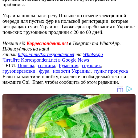
проблемы.
Украина пошла навстречу Польше по отмене электронной
очереди для пустых фур на польской регистрации, которые
возвращаются из Украины. Также срок пребывания в Украине
польских грузовиков продлили с 20 до 60 дней.
Новини від
Корреспондент.net
в Telegram та WhatsApp.
Підписуйтесь на наші
канали
https://t.me/korrespondentnet
та
WhatsApp
Читайте Korrespondent.net в Google News
ТЕГИ:
Польша
,
граница
,
Румыния
,
грузовик
,
грузоперевозки
,
фура
,
новости Украины
,
пункт пропуска
Если вы заметили ошибку, выделите необходимый текст и
нажмите Ctrl+Enter, чтобы сообщить об этом редакции.