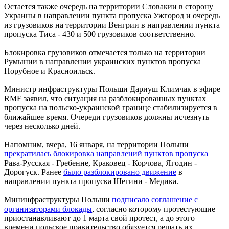
Остается также очередь на территории Словакии в сторону
Украины в направлении пункта пропуска Ужгород и очередь
из грузовиков на территории Венгрии в направлении пункта
пропуска Тиса - 430 и 500 грузовиков соответственно.
Блокировка грузовиков отмечается только на территории
Румынии в направлении украинских пунктов пропуска
Порубное и Красноильск.
Министр инфраструктуры Польши Дариуш Климчак в эфире
RMF заявил, что ситуация на разблокированных пунктах
пропуска на польско-украинской границе стабилизируется в
ближайшее время. Очереди грузовиков должны исчезнуть
через несколько дней.
Напомним, вчера, 16 января, на территории Польши
прекратилась блокировка направлений пунктов пропуска
Рава-Русская - Гребенне, Краковец - Корчова, Ягодин -
Дорогуск. Ранее
было разблокировано движение
в
направлении пункта пропуска Шегини - Медика.
Мининфраструктуры Польши
подписало соглашение с
организаторами блокады
, согласно которому протестующие
приостанавливают до 1 марта свой протест, а до этого
времени польское правительство обязуется решать их