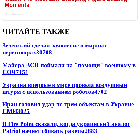
ЧИТАЙТЕ ТАКЖЕ
Зеленский сделал заявление о мирных
переговорах
30708
Майора ВСП поймали на "помощи" военному в
СОЧ
7151
Украина впервые в мире провела воздушный
штурм с использованием роботов
4702
Иран готовил удар по трем объектам в Украине -
СМИ
3025
В Fire Point сказали, когда украинский аналог
Patriot начнет сбивать ракеты
2883