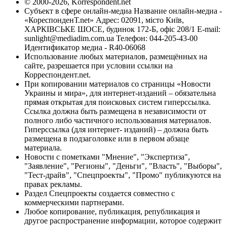
© 2000-2026, Korrespondent.net
Субъект в сфере онлайн-медиа Название онлайн-медиа -
«КореспонденТ.net» Адрес: 02091, місто Київ,
ХАРКІВСЬКЕ ШОСЕ, будинок 172-Б, офіс 208/1 E-mail:
sunlight@mediadim.com.ua
Телефон: 044-205-43-00
Идентификатор медиа - R40-06068
Использование любых материалов, размещённых на
сайте, разрешается при условии ссылки на
Корреспондент.net.
При копировании материалов со страницы «Новости
Украины и мира», для интернет-изданий – обязательна
прямая открытая для поисковых систем гиперссылка.
Ссылка должна быть размещена в независимости от
полного либо частичного использования материалов.
Гиперссылка (для интернет- изданий) – должна быть
размещена в подзаголовке или в первом абзаце
материала.
Новости с пометками "Мнение", "Экспертиза",
"Заявление", "Регионы", "Деньги", "Власть", "Выборы",
"Тест-драйв", "Спецпроекты", "Промо" публикуются на
правах рекламы.
Раздел Спецпроекты создается совместно с
коммерческими партнерами.
Любое копирование, публикация, републикация и
другое распространение информации, которое содержит