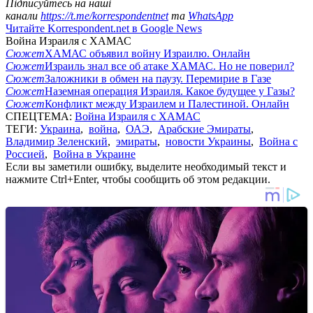
Підписуйтесь на наші
канали
https://t.me/korrespondentnet
та
WhatsApp
Читайте Korrespondent.net в Google News
Война Израиля с ХАМАС
Сюжет
ХАМАС объявил войну Израилю. Онлайн
Сюжет
Израиль знал все об атаке ХАМАС. Но не поверил?
Сюжет
Заложники в обмен на паузу. Перемирие в Газе
Сюжет
Наземная операция Израиля. Какое будущее у Газы?
Сюжет
Конфликт между Израилем и Палестиной. Онлайн
СПЕЦТЕМА:
Война Израиля с ХАМАС
ТЕГИ:
Украина
,
война
,
ОАЭ
,
Арабские Эмираты
,
Владимир Зеленский
,
эмираты
,
новости Украины
,
Война с
Россией
,
Война в Украине
Если вы заметили ошибку, выделите необходимый текст и
нажмите Ctrl+Enter, чтобы сообщить об этом редакции.