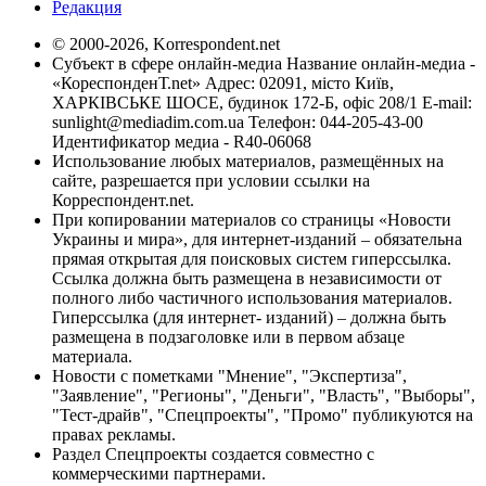
Редакция
© 2000-2026, Korrespondent.net
Субъект в сфере онлайн-медиа Название онлайн-медиа -
«КореспонденТ.net» Адрес: 02091, місто Київ,
ХАРКІВСЬКЕ ШОСЕ, будинок 172-Б, офіс 208/1 E-mail:
sunlight@mediadim.com.ua
Телефон: 044-205-43-00
Идентификатор медиа - R40-06068
Использование любых материалов, размещённых на
сайте, разрешается при условии ссылки на
Корреспондент.net.
При копировании материалов со страницы «Новости
Украины и мира», для интернет-изданий – обязательна
прямая открытая для поисковых систем гиперссылка.
Ссылка должна быть размещена в независимости от
полного либо частичного использования материалов.
Гиперссылка (для интернет- изданий) – должна быть
размещена в подзаголовке или в первом абзаце
материала.
Новости с пометками "Мнение", "Экспертиза",
"Заявление", "Регионы", "Деньги", "Власть", "Выборы",
"Тест-драйв", "Спецпроекты", "Промо" публикуются на
правах рекламы.
Раздел Спецпроекты создается совместно с
коммерческими партнерами.