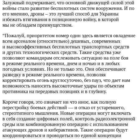
Залужный подчеркивает, что основной движущей силой этой
войны стало развитие беспилотных систем вооружения. И по
его мнению, дроны – это лучший способ для Украины
избежать втягивания в позиционную войну, в которой
мы не обладаем преимуществом.
“Пожалуй, приоритетом номер один здесь является овладение
всем арсеналом (относительно) дешевых, современных
и высокоэффективных беспилотных транспортных средств
и других технологических средств. Такие средства уже
позволяют командирам отслеживать ситуацию на поле боя
в режиме реального времени, днем и ночью и в любых
погодных условиях. Но не только это. Они обеспечивают
разведку в режиме реального времени, позволяя
корректировать огонь круглосуточно, без пауз, что дает нам
возможность наносить высокоточные удары по объектам
противника на передовых позициях и в глубину.
Короче говоря, это означает ни что иное, как полную
перестройку боевых действий — и отказ от устаревшего,
стереотипного мышления. Новые операции могут включать
в себя создание цифровых полей, контроль радиоэлектронной
среды или комбинированную операцию с использованием
атакующих дронов и киберактивов. Такие операции будут
координироваться и проводиться по единой концепции