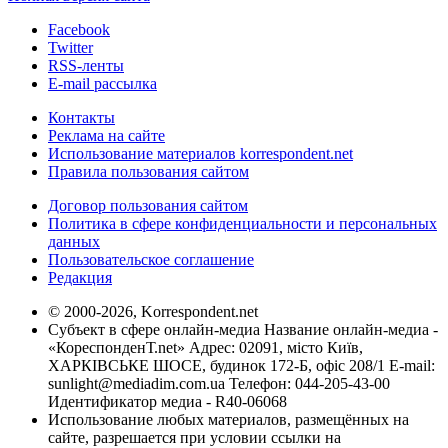
Facebook
Twitter
RSS-ленты
E-mail рассылка
Контакты
Реклама на сайте
Использование материалов korrespondent.net
Правила пользования сайтом
Договор пользования сайтом
Политика в сфере конфиденциальности и персональных
данных
Пользовательское соглашение
Редакция
© 2000-2026, Korrespondent.net
Субъект в сфере онлайн-медиа Название онлайн-медиа -
«КореспонденТ.net» Адрес: 02091, місто Київ,
ХАРКІВСЬКЕ ШОСЕ, будинок 172-Б, офіс 208/1 E-mail:
sunlight@mediadim.com.ua
Телефон: 044-205-43-00
Идентификатор медиа - R40-06068
Использование любых материалов, размещённых на
сайте, разрешается при условии ссылки на