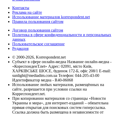
Контакты
Реклама на сайте
Использование материалов korrespondent.net
Правила пользования сайтом
Договор пользования сайтом
Политика в сфере конфиденциальности и персональных
данных
Пользовательское соглашение
Редакция
© 2000-2026, Korrespondent.net
Субъект в сфере онлайн-медиа Название онлайн-медиа -
«КореспонденТ.net» Адрес: 02091, місто Київ,
ХАРКІВСЬКЕ ШОСЕ, будинок 172-Б, офіс 208/1 E-mail:
sunlight@mediadim.com.ua
Телефон: 044-205-43-00
Идентификатор медиа - R40-06068
Использование любых материалов, размещённых на
сайте, разрешается при условии ссылки на
Корреспондент.net.
При копировании материалов со страницы «Новости
Украины и мира», для интернет-изданий – обязательна
прямая открытая для поисковых систем гиперссылка.
Ссылка должна быть размещена в независимости от