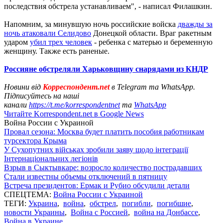
последствия обстрела устанавливаем", - написал Филашкин.
Напомним, за минувшую ночь российские войска
дважды за
ночь атаковали Селидово
Донецкой области. Враг ракетным
ударом
убил трех человек
- ребенка с матерью и беременную
женщину. Также есть раненые.
Россияне обстреляли Харьковщину снарядами из КНДР
Новини від
Корреспондент.net
в Telegram та WhatsApp.
Підписуйтесь на наші
канали
https://t.me/korrespondentnet
та
WhatsApp
Читайте Korrespondent.net в Google News
Война России с Украиной
Провал сезона: Москва будет платить пособия работникам
турсектора Крыма
У Сухопутних військах зробили заяву щодо інтеграції
Інтернаціональних легіонів
Взрыв в Сыктывкаре: возросло количество пострадавших
Стали известны объемы отключений в пятницу
Встреча президентов: Ермак и Рубио обсудили детали
СПЕЦТЕМА:
Война России с Украиной
ТЕГИ:
Украина
,
война
,
обстрел
,
погибли
,
погибшие
,
новости Украины
,
Война с Россией
,
война на Донбассе
,
Война в Украине