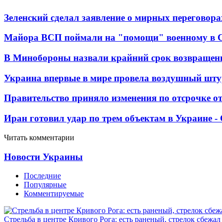
Зеленский сделал заявление о мирных переговора
Майора ВСП поймали на "помощи" военному в
В Минобороны назвали крайний срок возвращен
Украина впервые в мире провела воздушный шту
Правительство приняло изменения по отсрочке о
Иран готовил удар по трем объектам в Украине 
Читать комментарии
Новости Украины
Последние
Популярные
Комментируемые
Стрельба в центре Кривого Рога: есть раненый, стрелок сбежа