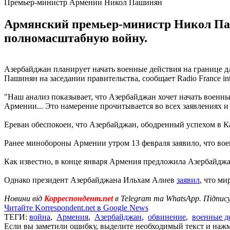
Премьер-министр Армении Никол Пашинян
Армянский премьер-министр Никол Паш
полномасштабную войну.
Азербайджан планирует начать военные действия на границе 
Пашинян на заседании правительства, сообщает Radio France inte
"Наш анализ показывает, что Азербайджан хочет начать военн
Армении... Это намерение прочитывается во всех заявлениях и
Ереван обеспокоен, что Азербайджан, ободренный успехом в К
Ранее минобороны Армении утром 13 февраля заявило, что в
Как известно, в конце января Армения предложила Азербайдж
Однако президент Азербайджана Ильхам Алиев
заявил
, что м
Новини від
Корреспондент.net
в Telegram та WhatsApp. Підпис
Читайте Korrespondent.net в Google News
ТЕГИ:
война
,
Армения
,
Азербайджан
,
обвинение
,
военные д
Если вы заметили ошибку, выделите необходимый текст и нажми