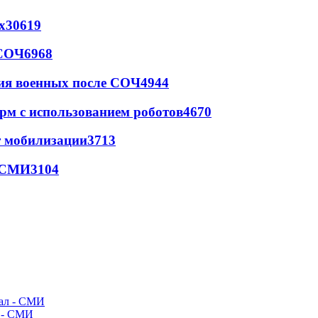
х
30619
 СОЧ
6968
ия военных после СОЧ
4944
рм с использованием роботов
4670
т мобилизации
3713
- СМИ
3104
л - СМИ