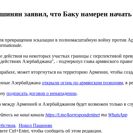
инян заявил, что Баку намерен начать 
для превращения эскалации в полномасштабную войну против А
rnationale.
ые действия на некоторых участках границы с перспективой пр
 действиях Азербайджана", - подчеркнул глава армянского прави
арабахе, может вторгнуться на территорию Армении, чтобы созд
оенные Азербайджана
открыли огонь по армянским позициям
, в р
ану
подписать договор о ненападении
.
ир между Арменией и Азербайджаном будет возможен только в с
уйтесь на наші канали
https://t.me/korrespondentnet
та
WhatsApp
ействия
,
Никол Пашинян
те Ctrl+Enter, чтобы сообщить об этом редакции.