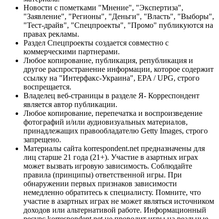
Новости с пометками "Мнение", "Экспертиза",
"Заявление", "Регионы", "Деньги", "Власть", "Выборы",
"Тест-драйв", "Спецпроекты", "Промо" публикуются на
правах рекламы.
Раздел Спецпроекты создается совместно с
коммерческими партнерами.
Любое копирование, публикация, републикация и
другое распространение информации, которое содержит
ссылку на "Интерфакс-Украина", EPA / UPG, строго
воспрещается.
Владелец веб-страницы в разделе Я- Корреспондент
является автор публикации.
Любое копирование, перепечатка и воспроизведение
фотографий и/или аудиовизуальных материалов,
принадлежащих правообладателю Getty Images, строго
запрещено.
Материалы сайта korrespondent.net предназначены для
лиц старше 21 года (21+). Участие в азартных играх
может вызвать игровую зависимость. Соблюдайте
правила (принципы) ответственной игры. При
обнаружении первых признаков зависимости
немедленно обратитесь к специалисту. Помните, что
участие в азартных играх не может являться источником
доходов или альтернативой работе. Информационный
ресурс korrespondent.net не проводит игры на реальные