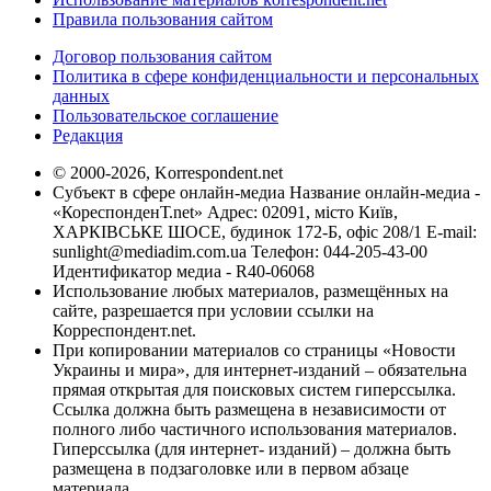
Правила пользования сайтом
Договор пользования сайтом
Политика в сфере конфиденциальности и персональных
данных
Пользовательское соглашение
Редакция
© 2000-2026, Korrespondent.net
Субъект в сфере онлайн-медиа Название онлайн-медиа -
«КореспонденТ.net» Адрес: 02091, місто Київ,
ХАРКІВСЬКЕ ШОСЕ, будинок 172-Б, офіс 208/1 E-mail:
sunlight@mediadim.com.ua
Телефон: 044-205-43-00
Идентификатор медиа - R40-06068
Использование любых материалов, размещённых на
сайте, разрешается при условии ссылки на
Корреспондент.net.
При копировании материалов со страницы «Новости
Украины и мира», для интернет-изданий – обязательна
прямая открытая для поисковых систем гиперссылка.
Ссылка должна быть размещена в независимости от
полного либо частичного использования материалов.
Гиперссылка (для интернет- изданий) – должна быть
размещена в подзаголовке или в первом абзаце
материала.