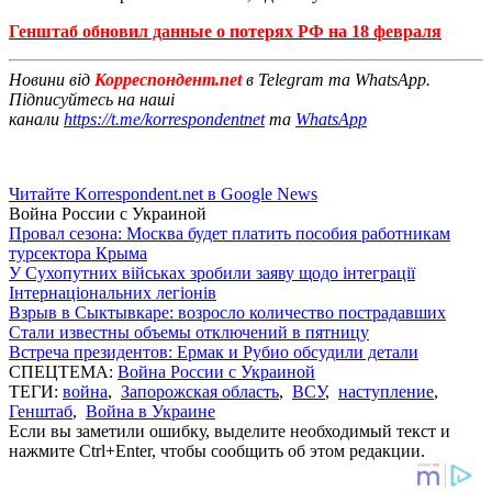
Генштаб обновил данные о потерях РФ на 18 февраля
Новини від
Корреспондент.net
в Telegram та WhatsApp.
Підписуйтесь на наші
канали
https://t.me/korrespondentnet
та
WhatsApp
Читайте Korrespondent.net в Google News
Война России с Украиной
Провал сезона: Москва будет платить пособия работникам
турсектора Крыма
У Сухопутних військах зробили заяву щодо інтеграції
Інтернаціональних легіонів
Взрыв в Сыктывкаре: возросло количество пострадавших
Стали известны объемы отключений в пятницу
Встреча президентов: Ермак и Рубио обсудили детали
СПЕЦТЕМА:
Война России с Украиной
ТЕГИ:
война
,
Запорожская область
,
ВСУ
,
наступление
,
Генштаб
,
Война в Украине
Если вы заметили ошибку, выделите необходимый текст и
нажмите Ctrl+Enter, чтобы сообщить об этом редакции.