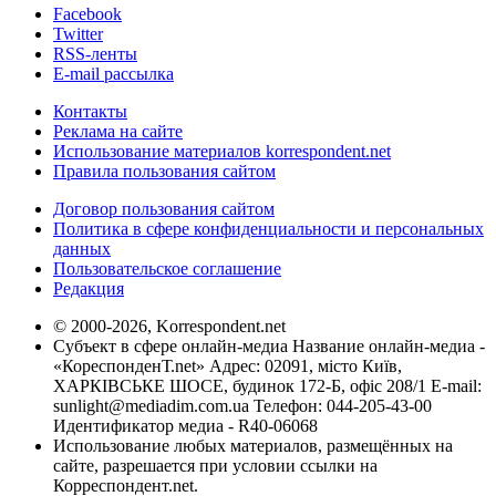
Facebook
Twitter
RSS-ленты
E-mail рассылка
Контакты
Реклама на сайте
Использование материалов korrespondent.net
Правила пользования сайтом
Договор пользования сайтом
Политика в сфере конфиденциальности и персональных
данных
Пользовательское соглашение
Редакция
© 2000-2026, Korrespondent.net
Субъект в сфере онлайн-медиа Название онлайн-медиа -
«КореспонденТ.net» Адрес: 02091, місто Київ,
ХАРКІВСЬКЕ ШОСЕ, будинок 172-Б, офіс 208/1 E-mail:
sunlight@mediadim.com.ua
Телефон: 044-205-43-00
Идентификатор медиа - R40-06068
Использование любых материалов, размещённых на
сайте, разрешается при условии ссылки на
Корреспондент.net.