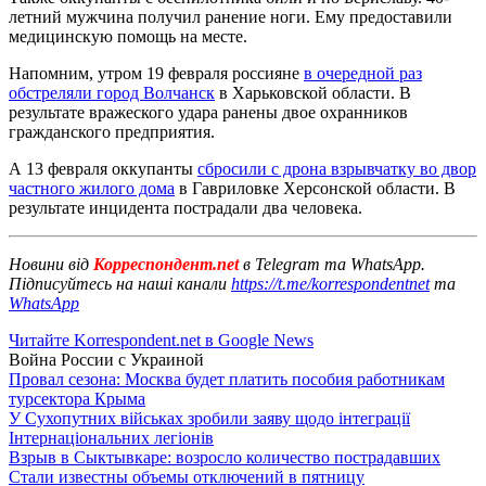
летний мужчина получил ранение ноги. Ему предоставили
медицинскую помощь на месте.
Напомним, утром 19 февраля россияне
в очередной раз
обстреляли город Волчанск
в Харьковской области. В
результате вражеского удара ранены двое охранников
гражданского предприятия.
А 13 февраля оккупанты
сбросили с дрона взрывчатку во двор
частного жилого дома
в Гавриловке Херсонской области. В
результате инцидента пострадали два человека.
Новини від
Корреспондент.net
в Telegram та WhatsApp.
Підписуйтесь на наші канали
https://t.me/korrespondentnet
та
WhatsApp
Читайте Korrespondent.net в Google News
Война России с Украиной
Провал сезона: Москва будет платить пособия работникам
турсектора Крыма
У Сухопутних військах зробили заяву щодо інтеграції
Інтернаціональних легіонів
Взрыв в Сыктывкаре: возросло количество пострадавших
Стали известны объемы отключений в пятницу