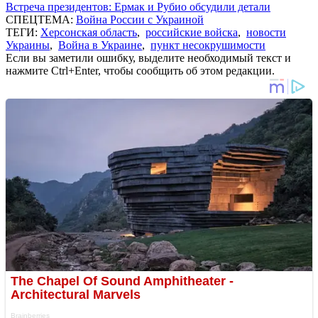
Встреча президентов: Ермак и Рубио обсудили детали
СПЕЦТЕМА:
Война России с Украиной
ТЕГИ:
Херсонская область
,
российские войска
,
новости
Украины
,
Война в Украине
,
пункт несокрушимости
Если вы заметили ошибку, выделите необходимый текст и
нажмите Ctrl+Enter, чтобы сообщить об этом редакции.