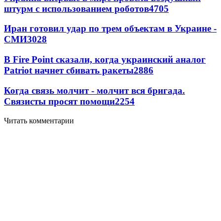
штурм с использованием роботов
4705
Иран готовил удар по трем объектам в Украине -
СМИ
3028
В Fire Point сказали, когда украинский аналог
Patriot начнет сбивать ракеты
2886
Когда связь молчит - молчит вся бригада.
Связисты просят помощи
2254
Читать комментарии