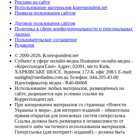
Реклама на сайте
Использование материалов korrespondent.net
Правила пользования сайтом
Договор пользования сайтом
Политика в сфере конфиденциальности и персональных
данных
Пользовательское соглашение
Редакция
© 2000-2026, Korrespondent.net
Субъект в сфере онлайн-медиа Название онлайн-медиа -
«КореспонденТ.net» Адрес: 02091, місто Київ,
ХАРКІВСЬКЕ ШОСЕ, будинок 172-Б, офіс 208/1 E-mail:
sunlight@mediadim.com.ua
Телефон: 044-205-43-00
Идентификатор медиа - R40-06068
Использование любых материалов, размещённых на
сайте, разрешается при условии ссылки на
Корреспондент.net.
При копировании материалов со страницы «Новости
Украины и мира», для интернет-изданий – обязательна
прямая открытая для поисковых систем гиперссылка.
Ссылка должна быть размещена в независимости от
полного либо частичного использования материалов.
Гиперссылка (для интернет- изданий) – должна быть