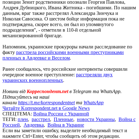
позиции Зенит родственники опознали Георгия Павлова,
Андрея Дубницкого, Ивана Житника - погибшими. По нашим
данным, враг также расстрелял Александра Зинчука и
Николая Савосика. О шестом бойце информация пока не
подтверждена, скорее всего, он был из упомянутого
подразделения", - отметили в 110-й отдельной
механизированной бригаде.
Напомним, украинские прокуроры начали расследование по
факту
расстрела российскими военными преступниками
пленных в Авдеевке и Веселом
.
Ранее сообщалось, что российские интервенты совершили
очередное военное преступление:
расстреляли двух
украинских военнопленных
.
Новини від
Корреспондент.net
в Telegram та WhatsApp.
Підписуйтесь на наші
канали
https://t.me/korrespondentnet
та
WhatsApp
Читайте Korrespondent.net в Google News
СПЕЦТЕМА:
Война России с Украиной
ТЕГИ:
плен
,
расстрел
,
Пленные
,
новости Украины
,
Война с
Россией
,
Авдеевка
,
Война в Украине
Если вы заметили ошибку, выделите необходимый текст и
нажмите Ctrl+Enter, чтобы сообщить об этом редакции.