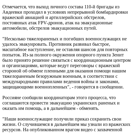
Отмечается, что выход личного состава 110-й бригады из
Авдеевки проходил в условиях непрерывной бомбардировки
вражеской авиацией и артиллерийских обстрелов,
постоянных атак FPV-дронов, атак на эвакуационные
автомобили, обстрелов эвакуационных путей.
"Несколько тяжелораненых и погибших военнослужащих не
удалось эвакуировать. Противник развивал быстрое,
масштабное наступление, не оставляя шансов для повторных
попыток. Из-за полного окружения опорного пункта Зенит
было принято решение связаться с координационным центром
и организациями, которые ведут переговоры с вражеской
стороной об обмене пленными для оказания помощи нашим
тяжелораненым безоружным военным, в соответствии с
международными правилами ведения войны и законами,
защищающими военнопленных", - говорится в сообщении.
Россияне сообщили координаторам этого процесса, что
соглашаются провести эвакуацию украинских раненых и
оказать им помощь, а в дальнейшем - обменять.
"Наши военнослужащие получили приказ сохранить свои
жизни. О случившемся в дальнейшем мы узнали из вражеских
ресурсов. На опубликованном врагом видео с захваченной