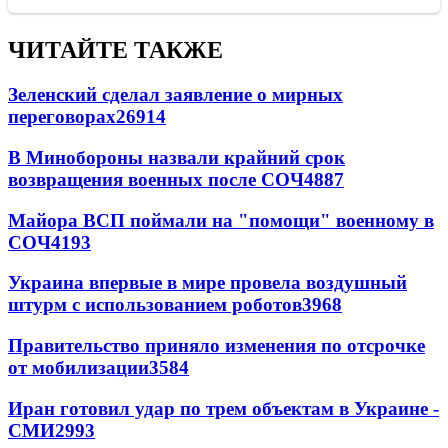
ЧИТАЙТЕ ТАКЖЕ
Зеленский сделал заявление о мирных
переговорах
26914
В Минобороны назвали крайний срок
возвращения военных после СОЧ
4887
Майора ВСП поймали на "помощи" военному в
СОЧ
4193
Украина впервые в мире провела воздушный
штурм с использованием роботов
3968
Правительство приняло изменения по отсрочке
от мобилизации
3584
Иран готовил удар по трем объектам в Украине -
СМИ
2993